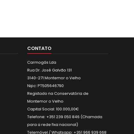
CONTATO
Carmogás Lda
Rua Dr. José Galvão 131
3140-271 Montemor o Velho
Nipc: PT505646790
Registado na Conservatória de
Montemor o Velho
Capital Social: 100.000,00€
Telefone: +351 239 050 846 (Chamada
para a rede fixa nacional)
Telemóvel / Whatsapp: +351 966 939 668