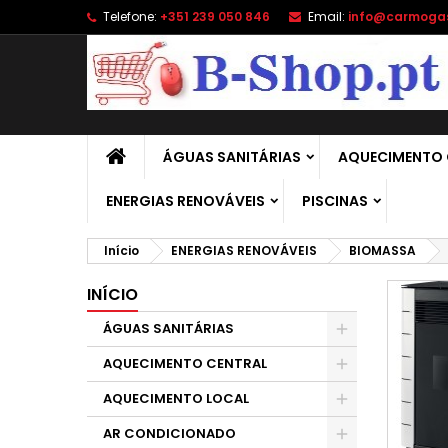
Telefone:
+351 239 050 846
Email:
info@carmoga
A
(
C
E
add_circle_outline
((
É 
No
de
ÁGUAS SANITÁRIAS
AQUECIMENTO 
ENERGIAS RENOVÁVEIS
PISCINAS
Início
ENERGIAS RENOVÁVEIS
BIOMASSA
INÍCIO
ÁGUAS SANITÁRIAS
AQUECIMENTO CENTRAL
AQUECIMENTO LOCAL
AR CONDICIONADO