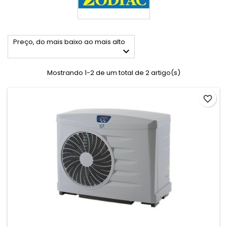
Preço, do mais baixo ao mais alto

Mostrando 1-2 de um total de 2 artigo(s)
favorite_border