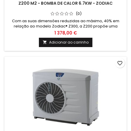
Z200 M2 - BOMBA DE CALOR 6.7KW - ZODIAC
(0)
Com as suas dimensões reduzidas ao máximo, 40% em
relação ao modelo Zodiac® Z300, a Z200 propõe uma
solução eficaz e uma ocupação de espaço mínima no seu
1 378,00 €
jardim.
Adicionar ao carrinho

favorite_border