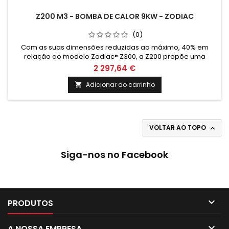
Z200 M3 - BOMBA DE CALOR 9KW - ZODIAC
(0)
Com as suas dimensões reduzidas ao máximo, 40% em
relação ao modelo Zodiac® Z300, a Z200 propõe uma
solução eficaz e uma ocupação de espaço mínima no seu
2 297,64 €
jardim.
Adicionar ao carrinho

VOLTAR AO TOPO

Siga-nos no Facebook

PRODUTOS

A NOSSA EMPRESA