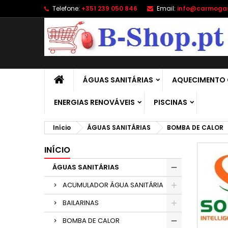
Telefone:
+351 239 050 846
Email:
info@carmoga
A
(
C
E
add_circle_outline
((
É 
No
de
ÁGUAS SANITÁRIAS
AQUECIMENTO 
ENERGIAS RENOVÁVEIS
PISCINAS
Início
ÁGUAS SANITÁRIAS
BOMBA DE CALOR
INÍCIO
ÁGUAS SANITÁRIAS
ACUMULADOR ÁGUA SANITÁRIA
BAILARINAS
BOMBA DE CALOR