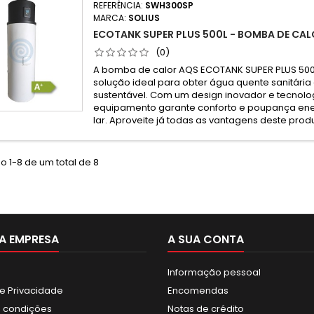
REFERÊNCIA:
SWH300SP
MARCA:
SOLIUS
ECOTANK SUPER PLUS 500L - BOMBA DE CAL
(0)
A bomba de calor AQS ECOTANK SUPER PLUS 500L
solução ideal para obter água quente sanitária 
sustentável. Com um design inovador e tecnolo
equipamento garante conforto e poupança ene
lar. Aproveite já todas as vantagens deste prod
 1-8 de um total de 8
A EMPRESA
A SUA CONTA
Informação pessoal
de Privacidade
Encomendas
 condições
Notas de crédito