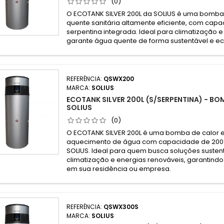
(0)
O ECOTANK SILVER 200L da SOLIUS é uma bomba
quente sanitária altamente eficiente, com capac
serpentina integrada. Ideal para climatização e
garante água quente de forma sustentável e e
REFERÊNCIA:
QSWX200
MARCA:
SOLIUS
ECOTANK SILVER 200L (S/SERPENTINA) - B
SOLIUS
(0)
O ECOTANK SILVER 200L é uma bomba de calor e
aquecimento de água com capacidade de 200 l
SOLIUS. Ideal para quem busca soluções susten
climatização e energias renováveis, garantind
em sua residência ou empresa.
REFERÊNCIA:
QSWX300S
MARCA:
SOLIUS