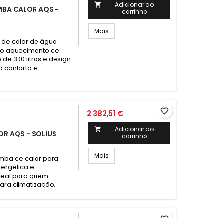
Adicionar ao

OMBA CALOR AQS -
carrinho
Mais
 de calor de água
ra o aquecimento de
e 300 litros e design
a conforto e
.
favorite_border
2 382,51 €
Adicionar ao

OR AQS - SOLIUS
carrinho
Mais
mba de calor para
nergética e
ideal para quem
ra climatização.