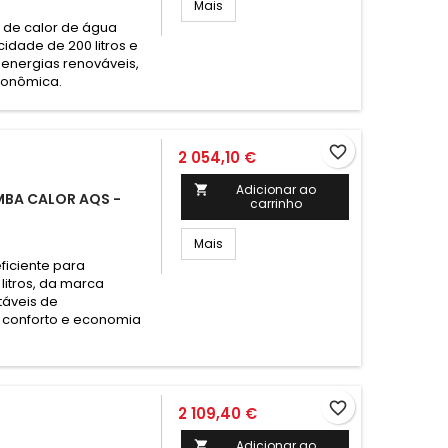
Mais
 de calor de água
idade de 200 litros e
 energias renováveis,
conômica.
favorite_border
2 054,10 €
Adicionar ao

OMBA CALOR AQS -
carrinho
Mais
ficiente para
itros, da marca
táveis de
o conforto e economia
favorite_border
2 109,40 €
Adicionar ao
