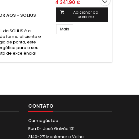
favorite_border
4 341,90 €
Adicionar ao

OR AQS - SOLIUS
carrinho
Mais
 da SOLIUS é a
de forma eficiente e
gia de ponta, este
rgética para o seu
uto de excelência!
CONTATO
Carmogás Lda
Rua Dr. José Galvão 131
3140-271 Montemor o Velho