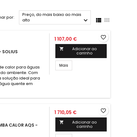
Preço, do mais baixo ao mais
ar por:



alto
favorite_border
1 107,00 €
Adicionar ao

- SOLIUS
carrinho
Mais
de calor para águas
ga do ambiente. Com
a solução ideal para
 água quente em
favorite_border
1 710,05 €
Adicionar ao

OMBA CALOR AQS -
carrinho