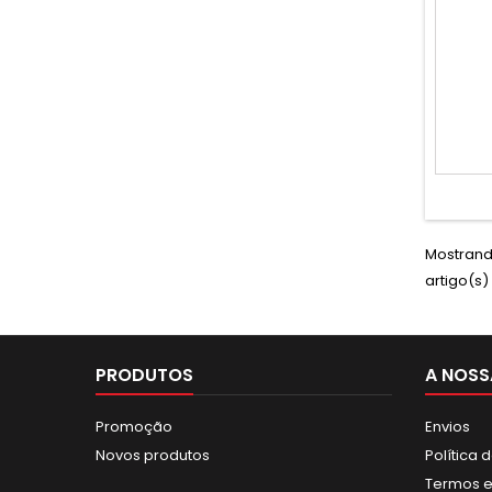
Mostrando
artigo(s)
PRODUTOS
A NOSS
Promoção
Envios
Novos produtos
Política 
Termos e