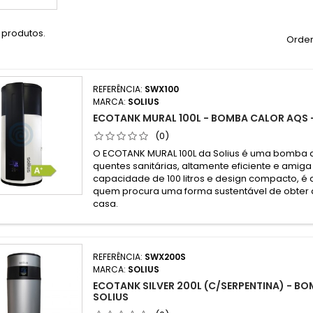
 produtos.
Orden
REFERÊNCIA:
SWX100
MARCA:
SOLIUS
ECOTANK MURAL 100L - BOMBA CALOR AQS 
(0)
O ECOTANK MURAL 100L da Solius é uma bomba 
quentes sanitárias, altamente eficiente e ami
capacidade de 100 litros e design compacto, é 
quem procura uma forma sustentável de obter
casa.
REFERÊNCIA:
SWX200S
MARCA:
SOLIUS
ECOTANK SILVER 200L (C/SERPENTINA) - B
SOLIUS