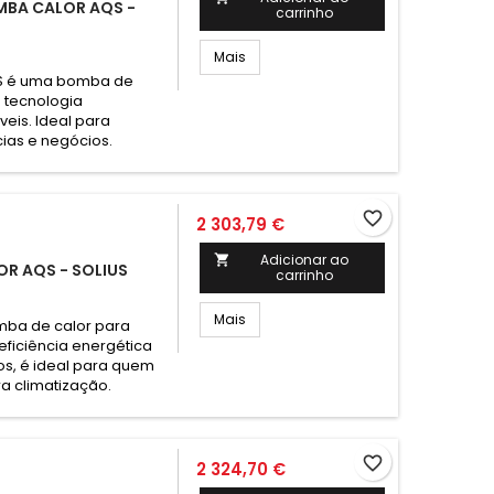
OMBA CALOR AQS -
carrinho
Mais
US é uma bomba de
 tecnologia
eis. Ideal para
ias e negócios.
favorite_border
2 303,79 €
Adicionar ao

OR AQS - SOLIUS
carrinho
Mais
mba de calor para
eficiência energética
os, é ideal para quem
a climatização.
favorite_border
2 324,70 €