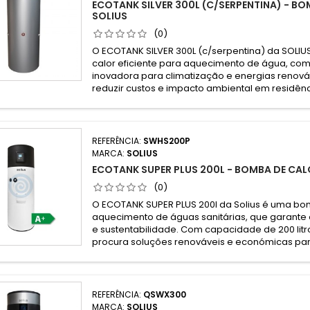
ECOTANK SILVER 300L (C/SERPENTINA) - B
SOLIUS
(0)
O ECOTANK SILVER 300L (c/serpentina) da SOLI
calor eficiente para aquecimento de água, com
inovadora para climatização e energias renováv
reduzir custos e impacto ambiental em residênc
REFERÊNCIA:
SWHS200P
MARCA:
SOLIUS
ECOTANK SUPER PLUS 200L - BOMBA DE CAL
(0)
O ECOTANK SUPER PLUS 200l da Solius é uma bo
aquecimento de águas sanitárias, que garante 
e sustentabilidade. Com capacidade de 200 litr
procura soluções renováveis e económicas par
REFERÊNCIA:
QSWX300
MARCA:
SOLIUS