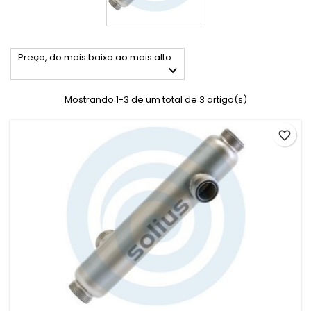
Preço, do mais baixo ao mais alto

Mostrando 1-3 de um total de 3 artigo(s)
favorite_border