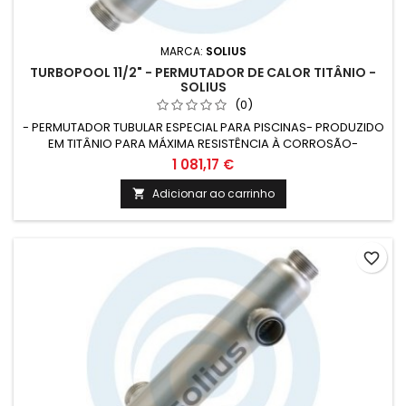
MARCA:
SOLIUS
TURBOPOOL 11/2" - PERMUTADOR DE CALOR TITÂNIO -
SOLIUS
(0)
- PERMUTADOR TUBULAR ESPECIAL PARA PISCINAS- PRODUZIDO
EM TITÂNIO PARA MÁXIMA RESISTÊNCIA À CORROSÃO-
DIMENSÕES COMPACTAS E ALTA CAPACIDADE DE PERMUTA-
1 081,17 €
ADEQUADO PARA QUALQUER TIPO DE TRATAMENTO DE ÁGUA DE
PISCINA
Adicionar ao carrinho

favorite_border