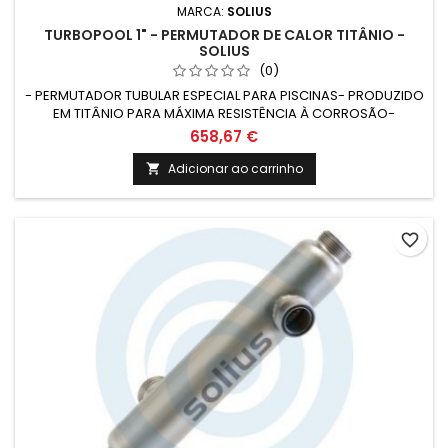
MARCA:
SOLIUS
TURBOPOOL 1" - PERMUTADOR DE CALOR TITÂNIO -
SOLIUS
(0)
- PERMUTADOR TUBULAR ESPECIAL PARA PISCINAS- PRODUZIDO
EM TITÂNIO PARA MÁXIMA RESISTÊNCIA À CORROSÃO-
DIMENSÕES COMPACTAS E ALTA CAPACIDADE DE PERMUTA-
658,67 €
ADEQUADO PARA QUALQUER TIPO DE TRATAMENTO DE ÁGUA DE
PISCINA
Adicionar ao carrinho

favorite_border