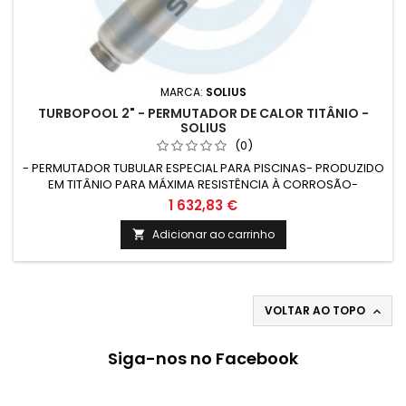
MARCA:
SOLIUS
TURBOPOOL 2" - PERMUTADOR DE CALOR TITÂNIO -
SOLIUS
(0)
- PERMUTADOR TUBULAR ESPECIAL PARA PISCINAS- PRODUZIDO
EM TITÂNIO PARA MÁXIMA RESISTÊNCIA À CORROSÃO-
DIMENSÕES COMPACTAS E ALTA CAPACIDADE DE PERMUTA-
1 632,83 €
ADEQUADO PARA QUALQUER TIPO DE TRATAMENTO DE ÁGUA DE
PISCINA
Adicionar ao carrinho

VOLTAR AO TOPO

Siga-nos no Facebook