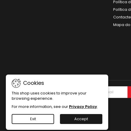
Política 
Política
Contact
Mapa do 
Cookies
NEWSLETTER
This shop uses cookies to improve your
browsing experience.
For more information, see our
Privacy Policy
.
Exit
Accept