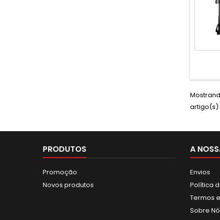
Mostrand
artigo(s)
PRODUTOS
A NOSS
Promoção
Envios
Novos produtos
Política 
Termos e
Sobre Nó