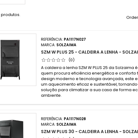
 produtos.
Orden
REFERÊNCIA:
PA1117N027
MARCA:
SOLZAIMA
SZM W PLUS 25 - CALDEIRA A LENHA - SOLZA
(0)
A caldeira a lenha SZM W PLUS 25 da Solzaima é
quem procura eficiência energética e conforto
design moderno e tecnologia avançada, este 
um aquecimento eficaz e sustentável, tornand
solução para climatizar a sua casa de forma 
ambiente.
REFERÊNCIA:
PA1117N028
MARCA:
SOLZAIMA
SZM W PLUS 30 - CALDEIRA A LENHA - SOLZ