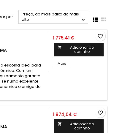
Preço, do mais baixo ao mais
ar por:



alto
favorite_border
1 775,41 €
Adicionar ao

IMA
carrinho
Mais
 a escolha ideal para
 térmico. Com um
equipamento garante
o-se numa excelente
económica e amiga do
favorite_border
1 874,04 €
Adicionar ao

AIMA
carrinho