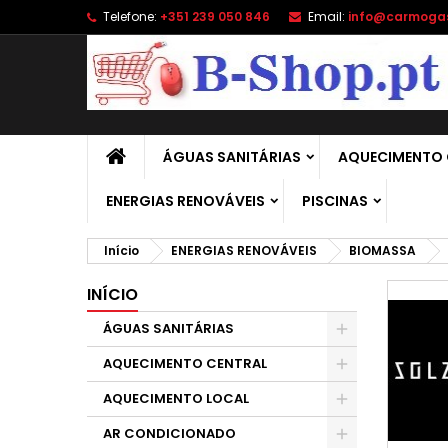
Telefone:
+351 239 050 846
Email:
info@carmoga
A
(
C
E
add_circle_outline
((
É 
No
de
ÁGUAS SANITÁRIAS
AQUECIMENTO 
ENERGIAS RENOVÁVEIS
PISCINAS
Início
ENERGIAS RENOVÁVEIS
BIOMASSA
INÍCIO
ÁGUAS SANITÁRIAS
AQUECIMENTO CENTRAL
AQUECIMENTO LOCAL
AR CONDICIONADO