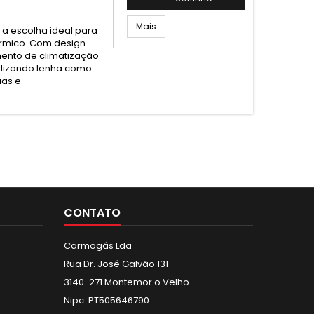
Mais
 a escolha ideal para
érmico. Com design
ento de climatização
ilizando lenha como
ias e
CONTATO
Carmogás Lda
Rua Dr. José Galvão 131
3140-271 Montemor o Velho
Nipc: PT505646790