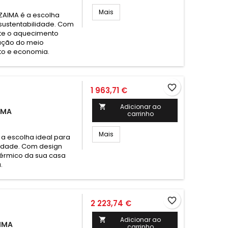
Mais
ZAIMA é a escolha
 sustentabilidade. Com
te o aquecimento
vação do meio
rto e economia.
favorite_border
1 963,71 €
Adicionar ao

IMA
carrinho
Mais
 a escolha ideal para
lidade. Com design
térmico da sua casa
.
favorite_border
2 223,74 €
Adicionar ao

AIMA
carrinho