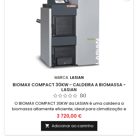
MARCA:
LASIAN
BIOMAX COMPACT 30KW - CALDEIRA A BIOMASSA -
LASIAN
(0)
O BIOMAX COMPACT 30KW da LASIAN é uma caldeira a
biomassa altamente eficiente, ideal para climatização e
energia renovável. Com design compacto e fácil instalação,
3 720,00 €
é a escolha perfeita para reduzir custos e impacto
ambiental em residências e empresas.
Adicionar ao carrinho
