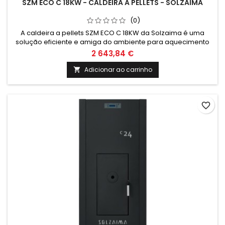
SZM ECO C 18KW - CALDEIRA A PELLETS - SOLZAIMA
(0)
A caldeira a pellets SZM ECO C 18KW da Solzaima é uma
solução eficiente e amiga do ambiente para aquecimento
de espaços. Com tecnologia de ponta, garante conforto
2 643,84 €
térmico e redução de custos energéticos. Ideal para quem
procura uma opção sustentável e económica de
Adicionar ao carrinho

climatização.
favorite_border