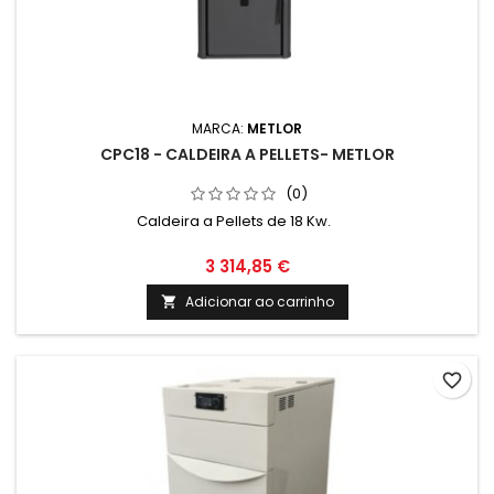
MARCA:
METLOR
CPC18 - CALDEIRA A PELLETS- METLOR
(0)
Caldeira a Pellets de 18 Kw.
3 314,85 €
Adicionar ao carrinho

favorite_border