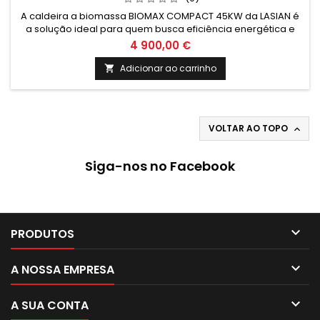
A caldeira a biomassa BIOMAX COMPACT 45KW da LASIAN é
a solução ideal para quem busca eficiência energética e
sustentabilidade. Com capacidade de 45KW, é perfeita para
4 900,00 €
aquecimento de ambientes de médio porte, garantindo
conforto térmico sem agredir o meio ambiente.
Adicionar ao carrinho

VOLTAR AO TOPO

Siga-nos no Facebook

PRODUTOS

A NOSSA EMPRESA

A SUA CONTA