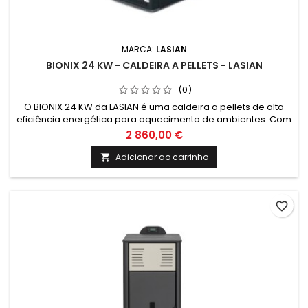
MARCA:
LASIAN
BIONIX 24 KW - CALDEIRA A PELLETS - LASIAN
(0)
O BIONIX 24 KW da LASIAN é uma caldeira a pellets de alta
eficiência energética para aquecimento de ambientes. Com
tecnologia avançada, baixo consumo de energia e emissão
2 860,00 €
reduzida de carbono, é a escolha ideal para quem busca
conforto térmico e sustentabilidade em sua residência ou
Adicionar ao carrinho

estabelecimento comercial.
favorite_border