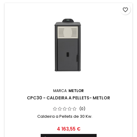
favorite_border
MARCA:
METLOR
CPC30 - CALDEIRA A PELLETS- METLOR
(0)
Caldeira a Pellets de 30 Kw.
4 163,55 €