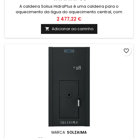
A caldeira Solius HidraPlus é uma caldeira para o
aquecimento da água do aquecimento central, com
acendimento e alimentação automática de pellets, com um
2 477,22 €
pequeno silo incorporado. O carregamento manual do silo é
efectuado pela tampa superior.
Adicionar ao carrinho

favorite_border
MARCA:
SOLZAIMA