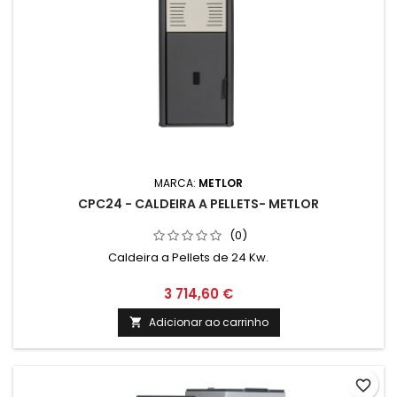
MARCA:
METLOR
CPC24 - CALDEIRA A PELLETS- METLOR
(0)
Caldeira a Pellets de 24 Kw.
3 714,60 €
Adicionar ao carrinho

favorite_border