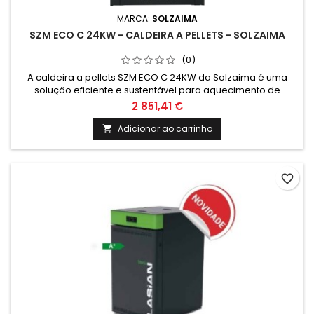
MARCA:
SOLZAIMA
SZM ECO C 24KW - CALDEIRA A PELLETS - SOLZAIMA
(0)
A caldeira a pellets SZM ECO C 24KW da Solzaima é uma
solução eficiente e sustentável para aquecimento de
espaços, garantindo conforto térmico e redução de custos
2 851,41 €
energéticos. Com tecnologia de ponta e design compacto,
é ideal para quem procura uma alternativa ecológica e
Adicionar ao carrinho

económica.
favorite_border