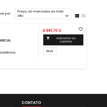
Preço, do mais baixo ao mais
ar por:



alto
favorite_border
4 661,70 €
Adicionar ao

INMECAL
carrinho
Mais
 resistência.
CONTATO