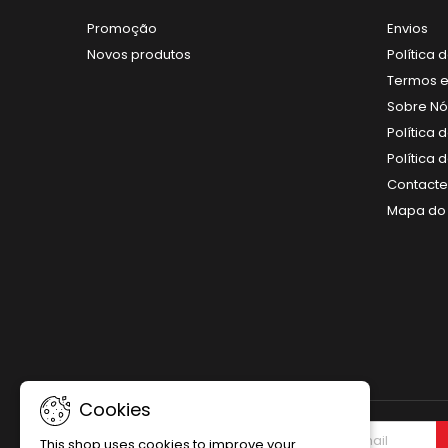
Promoção
Envios
Novos produtos
Política 
Termos e
Sobre Nó
Política 
Política
Contact
Mapa do 
Cookies
NEWSLETTER
This shop uses cookies to improve your