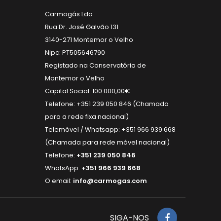
Carmogás Lda
Rua Dr. José Galvão 131
3140-271 Montemor o Velho
Nipc: PT505646790
Registado na Conservatória de
Montemor o Velho
Capital Social: 100.000,00€
Telefone: +351 239 050 846 (Chamada
para a rede fixa nacional)
Telemóvel / Whatsapp: +351 966 939 668
(Chamada para rede móvel nacional)
Telefone:
+351 239 050 846
WhatsApp:
+351 966 939 668
O email:
info@carmogas.com
SIGA-NOS