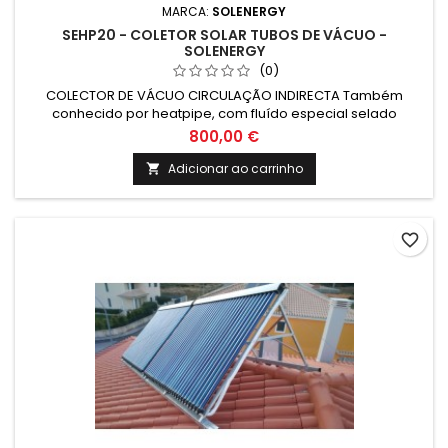
MARCA:
SOLENERGY
SEHP20 - COLETOR SOLAR TUBOS DE VÁCUO -
SOLENERGY
(0)
COLECTOR DE VÁCUO CIRCULAÇÃO INDIRECTA Também
conhecido por heatpipe, com fluído especial selado
hermeticamente que evapora, condensa e promove
800,00 €
transferência de calor num processo fechado e cíclico, sem
perdas.
Adicionar ao carrinho

favorite_border