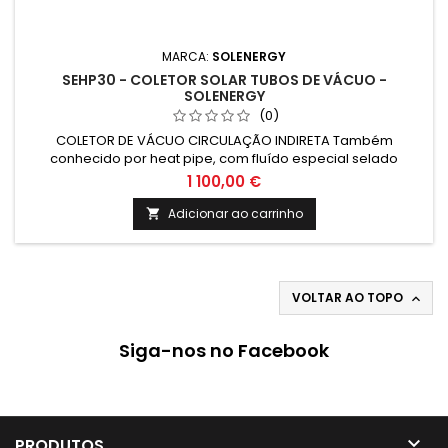
MARCA:
SOLENERGY
SEHP30 - COLETOR SOLAR TUBOS DE VÁCUO -
SOLENERGY
(0)
COLETOR DE VÁCUO CIRCULAÇÃO INDIRETA Também
conhecido por heat pipe, com fluído especial selado
hermeticamente que evapora, condensa e promove
1 100,00 €
transferência de calor num processo fechado e cíclico, sem
perdas.
Adicionar ao carrinho

VOLTAR AO TOPO

Siga-nos no Facebook

PRODUTOS