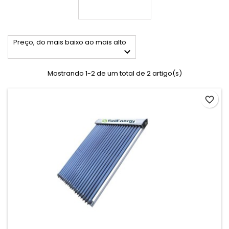
Preço, do mais baixo ao mais alto

Mostrando 1-2 de um total de 2 artigo(s)
favorite_border