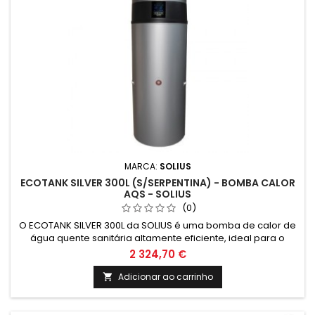
MARCA:
SOLIUS
ECOTANK SILVER 300L (S/SERPENTINA) - BOMBA CALOR
AQS - SOLIUS
(0)
O ECOTANK SILVER 300L da SOLIUS é uma bomba de calor de
água quente sanitária altamente eficiente, ideal para o
aquecimento de água com energia renovável. Com
2 324,70 €
capacidade de 300 litros e design moderno, é a solução
perfeita para quem busca conforto e sustentabilidade em
Adicionar ao carrinho

sua residência ou negócio.