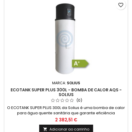
favorite_border
MARCA:
SOLIUS
ECOTANK SUPER PLUS 300L - BOMBA DE CALOR AQS -
SOLIUS
(0)
O ECOTANK SUPER PLUS 300L da Solius é uma bomba de calor
para água quente sanitária que garante eficiência
energética e sustentabilidade. Com capacidade de 300L, é
2 382,51 €
ideal para quem procura uma solução ecológica e
económica para climatização.
Adicionar ao carrinho
