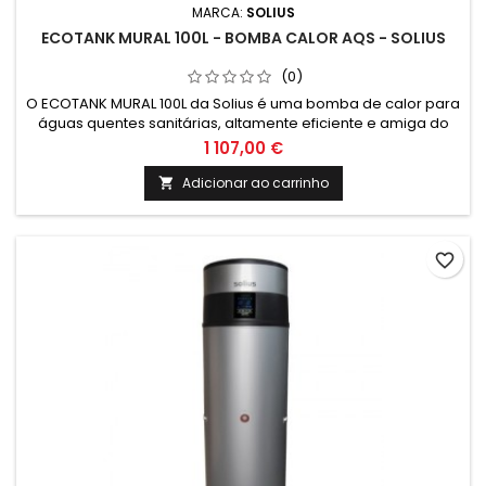
MARCA:
SOLIUS
ECOTANK MURAL 100L - BOMBA CALOR AQS - SOLIUS
(0)
O ECOTANK MURAL 100L da Solius é uma bomba de calor para
águas quentes sanitárias, altamente eficiente e amiga do
ambiente. Com capacidade de 100 litros e design compacto,
1 107,00 €
é a solução ideal para quem procura uma forma sustentável
de obter água quente em casa.
Adicionar ao carrinho

favorite_border