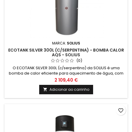
MARCA:
SOLIUS
ECOTANK SILVER 300L (C/SERPENTINA) - BOMBA CALOR
AQS - SOLIUS
(0)
O ECOTANK SILVER 300L (c/serpentina) da SOLIUS é uma
bomba de calor eficiente para aquecimento de água, com
tecnologia inovadora para climatização e energias
2 109,40 €
renováveis. Ideal para reduzir custos e impacto ambiental
em residências e negócios.
Adicionar ao carrinho

favorite_border