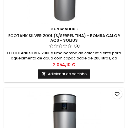
MARCA:
SOLIUS
ECOTANK SILVER 200L (S/SERPENTINA) - BOMBA CALOR
AQS - SOLIUS
(0)
O ECOTANK SILVER 200L é uma bomba de calor eficiente para
aquecimento de água com capacidade de 200 litros, da
marca SOLIUS. Ideal para quem busca soluções sustentáveis
2 054,10 €
de climatização e energias renováveis, garantindo conforto
e economia em sua residência ou empresa.
Adicionar ao carrinho

favorite_border