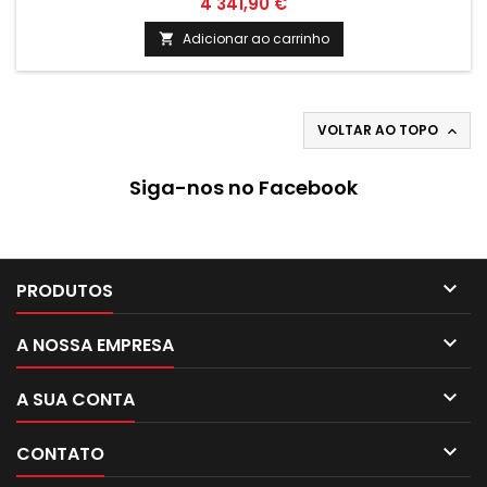
4 341,90 €
tecnologia de ponta, este equipamento garante conforto e
poupança energética para o seu lar. Aproveite já todas as
Adicionar ao carrinho

vantagens deste produto de excelência!
VOLTAR AO TOPO

Siga-nos no Facebook

PRODUTOS

A NOSSA EMPRESA

A SUA CONTA

CONTATO