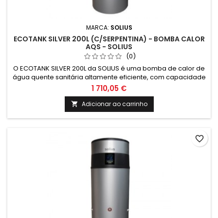
MARCA:
SOLIUS
ECOTANK SILVER 200L (C/SERPENTINA) - BOMBA CALOR
AQS - SOLIUS
(0)
O ECOTANK SILVER 200L da SOLIUS é uma bomba de calor de
água quente sanitária altamente eficiente, com capacidade
de 200 litros e serpentina integrada. Ideal para climatização
1 710,05 €
e energias renováveis, garante água quente de forma
sustentável e econômica.
Adicionar ao carrinho

favorite_border