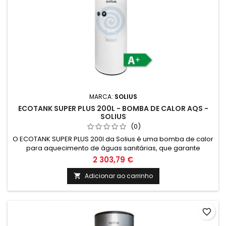
MARCA:
SOLIUS
ECOTANK SUPER PLUS 200L - BOMBA DE CALOR AQS -
SOLIUS
(0)
O ECOTANK SUPER PLUS 200l da Solius é uma bomba de calor
para aquecimento de águas sanitárias, que garante
eficiência energética e sustentabilidade. Com capacidade
2 303,79 €
de 200 litros, é ideal para quem procura soluções
renováveis e económicas para climatização.
Adicionar ao carrinho

favorite_border