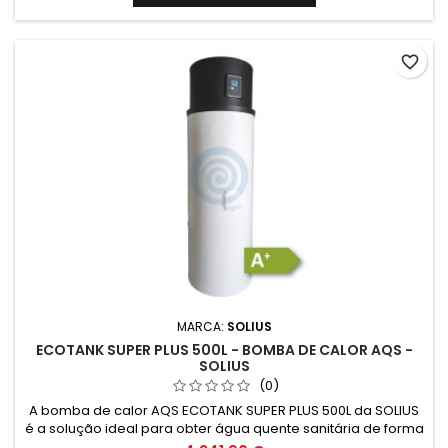
favorite_border
MARCA:
SOLIUS
ECOTANK SUPER PLUS 500L - BOMBA DE CALOR AQS -
SOLIUS
(0)
A bomba de calor AQS ECOTANK SUPER PLUS 500L da SOLIUS
é a solução ideal para obter água quente sanitária de forma
eficiente e sustentável. Com um design inovador e