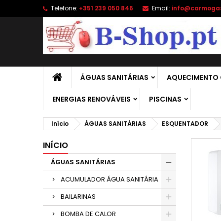
Telefone:
+351 239 050 846
Email:
info@carmoga
A
(
C
E
add_circle_outline
((
É 
No
de
ÁGUAS SANITÁRIAS
AQUECIMENTO 
ENERGIAS RENOVÁVEIS
PISCINAS
Início
ÁGUAS SANITÁRIAS
ESQUENTADOR
INÍCIO
ÁGUAS SANITÁRIAS
ACUMULADOR ÁGUA SANITÁRIA
BAILARINAS
BOMBA DE CALOR