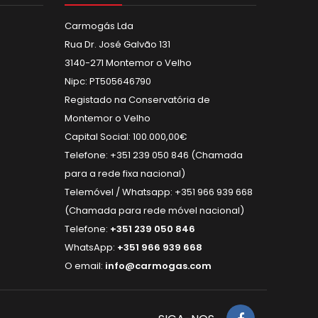
Carmogás Lda
Rua Dr. José Galvão 131
3140-271 Montemor o Velho
Nipc: PT505646790
Registado na Conservatória de
Montemor o Velho
Capital Social: 100.000,00€
Telefone: +351 239 050 846 (Chamada
para a rede fixa nacional)
Telemóvel / Whatsapp: +351 966 939 668
(Chamada para rede móvel nacional)
Telefone:
+351 239 050 846
WhatsApp:
+351 966 939 668
O email:
info@carmogas.com