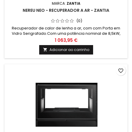
MARCA:
ZANTIA
NEREU NEO - RECUPERADOR A AR - ZANTIA
(0)
Recuperador de calor de lenha a ar, com com Porta em
Vidro Serigrafado.Com uma potência nominal de 8,5kW,
ideal para a sua sala, tornando-a mais eficiente e
1 063,95 €
económica. Fornecido sem Aro (Opcional).
Adicionar ao carrinho

favorite_border