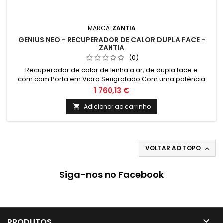
MARCA:
ZANTIA
GENIUS NEO - RECUPERADOR DE CALOR DUPLA FACE -
ZANTIA
(0)
Recuperador de calor de lenha a ar, de dupla face e
com com Porta em Vidro Serigrafado.Com uma potência
nominal de 12kW, ideal para a sua sala, tornando-a mais
1 760,13 €
eficiente e económica. Fornecido sem Aro (Opcional).
Adicionar ao carrinho

VOLTAR AO TOPO

Siga-nos no Facebook

PRODUTOS