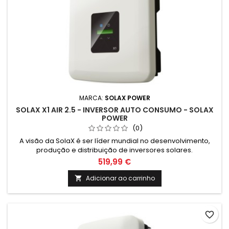
MARCA:
SOLAX POWER
SOLAX X1 AIR 2.5 - INVERSOR AUTO CONSUMO - SOLAX
POWER
(0)
A visão da SolaX é ser líder mundial no desenvolvimento,
produção e distribuição de inversores solares.
519,99 €
Adicionar ao carrinho

favorite_border