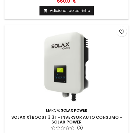
660,01 €
Adicionar ao carrinho

favorite_border
MARCA:
SOLAX POWER
SOLAX X1 BOOST 3.3T - INVERSOR AUTO CONSUMO -
SOLAX POWER
(0)