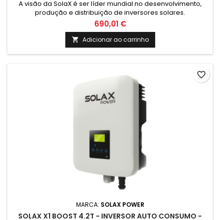
A visão da SolaX é ser líder mundial no desenvolvimento,
produção e distribuição de inversores solares.
690,01 €
Adicionar ao carrinho

favorite_border
MARCA:
SOLAX POWER
SOLAX X1 BOOST 4.2T - INVERSOR AUTO CONSUMO -