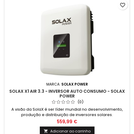
favorite_border
MARCA:
SOLAX POWER
SOLAX X1 AIR 3.3 - INVERSOR AUTO CONSUMO - SOLAX
POWER
(0)
A visão da SolaX é ser líder mundial no desenvolvimento,
produção e distribuição de inversores solares.
559,99 €
Adicionar ao carrinho
