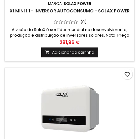
MARCA:
SOLAX POWER
X1 MINI 1.1 - INVERSOR AUTOCONSUMO - SOLAX POWER
(0)
A visão da SolaX é ser líder mundial no desenvolvimento,
produção e distribuição de inversores solares. Nota: Preço
com iva a 6% para compra conjunta com paineis solares. No
281,96 €
caso da compra sem paineis solares o iva é de 23% e o
valor é de 180.07€
Adicionar ao carrinho

favorite_border