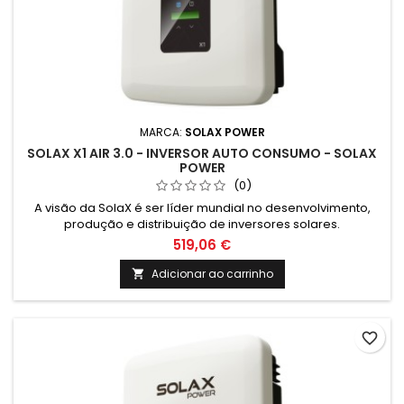
MARCA:
SOLAX POWER
SOLAX X1 AIR 3.0 - INVERSOR AUTO CONSUMO - SOLAX
POWER
(0)
A visão da SolaX é ser líder mundial no desenvolvimento,
produção e distribuição de inversores solares.
519,06 €
Adicionar ao carrinho

favorite_border