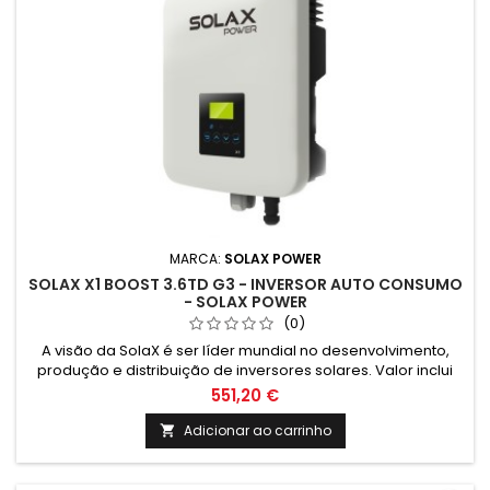
MARCA:
SOLAX POWER
SOLAX X1 BOOST 3.6TD G3 - INVERSOR AUTO CONSUMO
- SOLAX POWER
(0)
A visão da SolaX é ser líder mundial no desenvolvimento,
produção e distribuição de inversores solares. Valor inclui
iva a 6% só aplicavel com compra de paineis solares. Se nao
551,20 €
fizer compra com os paineis fotovoltaicos o iva passará de
23% o que faz com que o inversor custe 639.60€
Adicionar ao carrinho
