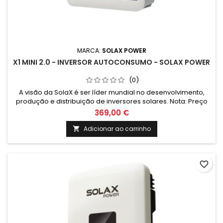
MARCA:
SOLAX POWER
X1 MINI 2.0 - INVERSOR AUTOCONSUMO - SOLAX POWER
(0)
A visão da SolaX é ser líder mundial no desenvolvimento,
produção e distribuição de inversores solares. Nota: Preço
com iva a 6% para compra conjunta com paineis solares. No
369,00 €
caso da compra sem paineis solares o iva é de 23% e o
valor é de 210.33€
Adicionar ao carrinho

favorite_border