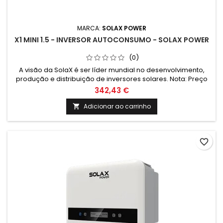
MARCA:
SOLAX POWER
X1 MINI 1.5 - INVERSOR AUTOCONSUMO - SOLAX POWER
(0)
A visão da SolaX é ser líder mundial no desenvolvimento,
produção e distribuição de inversores solares. Nota: Preço
com iva a 6% para compra conjunta com paineis solares. No
342,43 €
caso da compra sem paineis solares o iva é de 23% e o
valor é de 187.30€
Adicionar ao carrinho

favorite_border