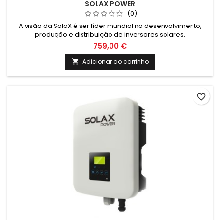
SOLAX POWER
(0)
A visão da SolaX é ser líder mundial no desenvolvimento,
produção e distribuição de inversores solares.
759,00 €
Adicionar ao carrinho

favorite_border