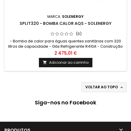
MARCA:
SOLENERGY
SPLIT320 - BOMBA CALOR AQS - SOLENERGY
(0)
- Bomba de calor para águas quentes sanitárias com 320
litros de capacidade - Gás Refrigerante R410A - Construção
em inox 316L - Unidade exterior + Acumulador
2 475,01 €
Adicionar ao carrinho

VOLTAR AO TOPO

Siga-nos no Facebook

PRODUTOS