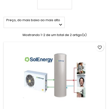
Preço, do mais baixo ao mais alto

Mostrando 1-2 de um total de 2 artigo(s)
favorite_border