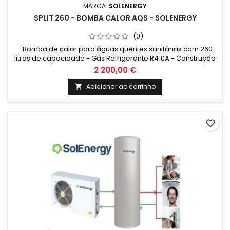
MARCA:
SOLENERGY
SPLIT 260 - BOMBA CALOR AQS - SOLENERGY
(0)
- Bomba de calor para águas quentes sanitárias com 260
litros de capacidade - Gás Refrigerante R410A - Construção
em inox 316L - Unidade exterior + Acumulador
2 200,00 €
Adicionar ao carrinho

favorite_border