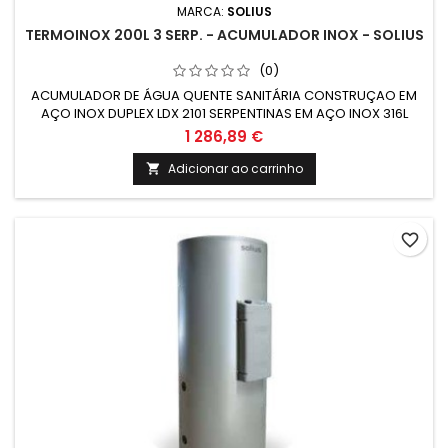
MARCA:
SOLIUS
TERMOINOX 200L 3 SERP. - ACUMULADOR INOX - SOLIUS
(0)
ACUMULADOR DE ÁGUA QUENTE SANITÁRIA CONSTRUÇAO EM
AÇO INOX DUPLEX LDX 2101 SERPENTINAS EM AÇO INOX 316L
GRUPO ELÉTRICO COMPLETO COM RESISTÊNCIA EM AÇO INOX
1 286,89 €
Adicionar ao carrinho

favorite_border