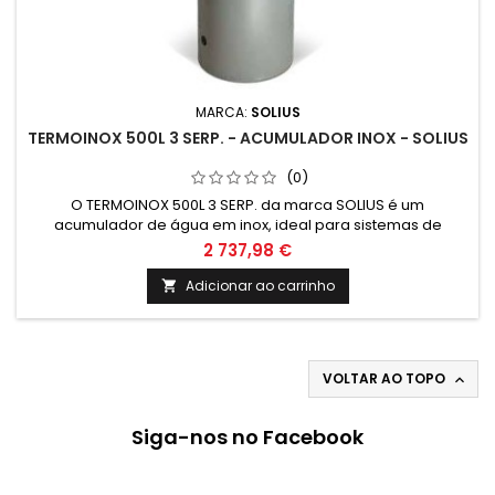
MARCA:
SOLIUS
TERMOINOX 500L 3 SERP. - ACUMULADOR INOX - SOLIUS
(0)
O TERMOINOX 500L 3 SERP. da marca SOLIUS é um
acumulador de água em inox, ideal para sistemas de
climatização e energias renováveis. Com capacidade de
2 737,98 €
500 litros e 3 serpentinas, garante eficiência e durabilidade.
Um investimento seguro para o seu conforto e
Adicionar ao carrinho

sustentabilidade.
VOLTAR AO TOPO

Siga-nos no Facebook