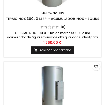
MARCA:
SOLIUS
TERMOINOX 300L 3 SERP. - ACUMULADOR INOX - SOLIUS
(0)
O TERMOINOX 300L 3 SERP. da marca SOLIUS é um
acumulador de água em inox de alta qualidade, ideal para
sistemas de climatização e energias renováveis. Com
1 560,00 €
capacidade de 300 litros e três serpentinas, é eficiente e
durável, garantindo um excelente desempenho energético.
Adicionar ao carrinho

favorite_border