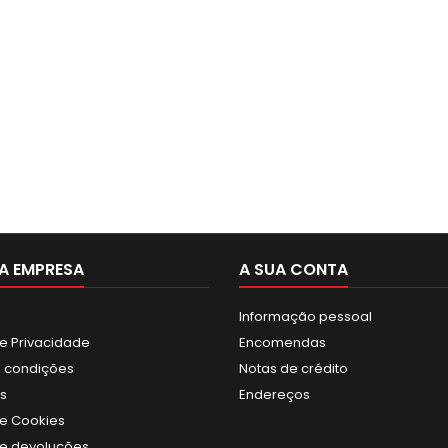
A EMPRESA
A SUA CONTA
Informação pessoal
de Privacidade
Encomendas
 condições
Notas de crédito
s
Endereços
de Cookies
 de devoluções