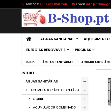
Telefone:
+351 239 050 846
Email:
info@carmoga
A
(
C
E
add_circle_outline
((
É 
No
de
ÁGUAS SANITÁRIAS
AQUECIMENTO 
ENERGIAS RENOVÁVEIS
PISCINAS
Início
ÁGUAS SANITÁRIAS
ACUMULADOR ÁGU
INÍCIO
ÁGUAS SANITÁRIAS
ACUMULADOR ÁGUA SANITÁRIA
COBRE
ACUMULADOR COMBINADO