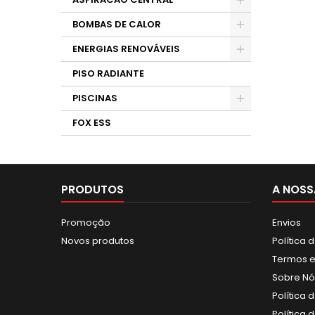
BOMBAS DE CALOR
ENERGIAS RENOVÁVEIS
PISO RADIANTE
PISCINAS
FOX ESS
PRODUTOS
A NOSS
Promoção
Envios
Novos produtos
Política 
Termos e
Sobre Nó
Política 
Política