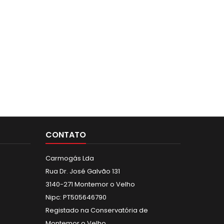
CONTATO
Carmogás Lda
Rua Dr. José Galvão 131
3140-271 Montemor o Velho
Nipc: PT505646790
Registado na Conservatória de
Montemor o Velho