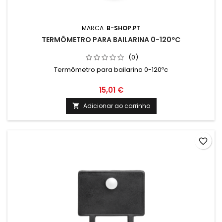
MARCA:
B-SHOP.PT
TERMÔMETRO PARA BAILARINA 0-120ºC
(0)
Termômetro para bailarina 0-120ºc
15,01 €
Adicionar ao carrinho

favorite_border