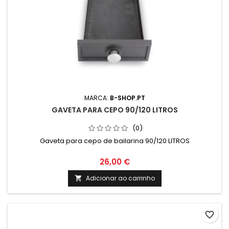
MARCA:
B-SHOP.PT
GAVETA PARA CEPO 90/120 LITROS
(0)
Gaveta para cepo de bailarina 90/120 LITROS
26,00 €
Adicionar ao carrinho

favorite_border