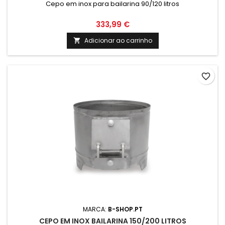
Cepo em inox para bailarina 90/120 litros
333,99 €
Adicionar ao carrinho

favorite_border
MARCA:
B-SHOP.PT
CEPO EM INOX BAILARINA 150/200 LITROS