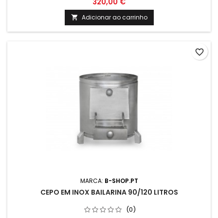
320,00 €
Adicionar ao carrinho

favorite_border
MARCA:
B-SHOP.PT
CEPO EM INOX BAILARINA 90/120 LITROS
(0)