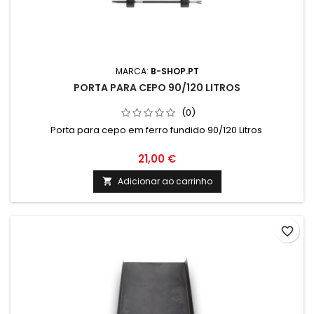
MARCA:
B-SHOP.PT
PORTA PARA CEPO 90/120 LITROS
(0)
Porta para cepo em ferro fundido 90/120 Litros
21,00 €
Adicionar ao carrinho

favorite_border