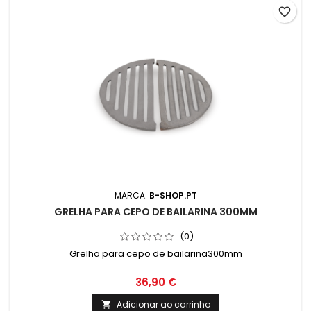
favorite_border
MARCA:
B-SHOP.PT
GRELHA PARA CEPO DE BAILARINA 300MM
(0)
Grelha para cepo de bailarina300mm
36,90 €
Adicionar ao carrinho
