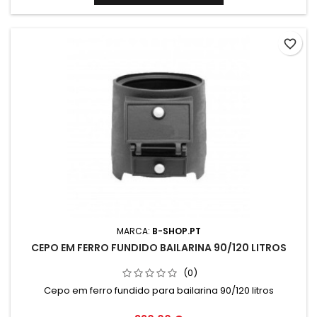
favorite_border
MARCA:
B-SHOP.PT
CEPO EM FERRO FUNDIDO BAILARINA 90/120 LITROS
(0)
Cepo em ferro fundido para bailarina 90/120 litros