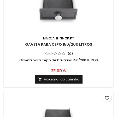
MARCA:
B-SHOP.PT
GAVETA PARA CEPO 150/200 LITROS
(0)
Gaveta para cepo de bailarina 150/200 LITROS
23,00 €
Adicionar ao carrinho

favorite_border