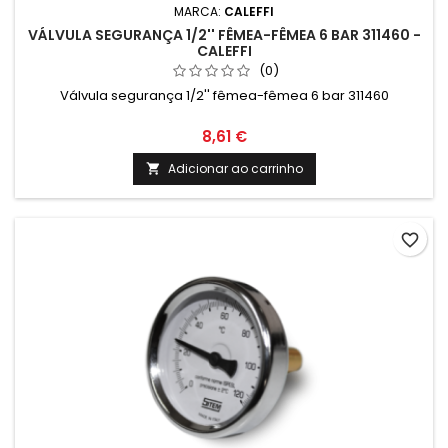
MARCA:
CALEFFI
VÁLVULA SEGURANÇA 1/2'' FÊMEA-FÊMEA 6 BAR 311460 -
CALEFFI
(0)
Válvula segurança 1/2'' fêmea-fêmea 6 bar 311460
8,61 €
Adicionar ao carrinho

favorite_border