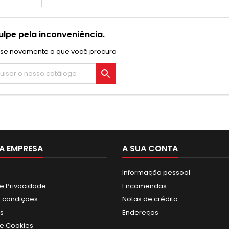
lpe pela inconveniência.
ise novamente o que você procura

A EMPRESA
A SUA CONTA
Informação pessoal
de Privacidade
Encomendas
 condições
Notas de crédito
s
Endereços
de Cookies