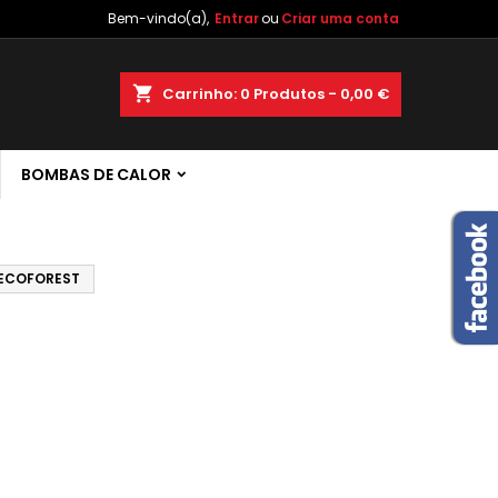
Bem-vindo(a),
Entrar
ou
Criar uma conta
×
×
×
×
shopping_cart
Carrinho:
0
Produtos - 0,00 €
 de
BOMBAS DE CALOR
)
r
s
ECOFOREST