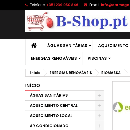
Telefone:
+351 239 050 846
Email:
info@carmoga
A
(
C
E
add_circle_outline
((
É 
No
de
ÁGUAS SANITÁRIAS
AQUECIMENTO 
ENERGIAS RENOVÁVEIS
PISCINAS
Início
ENERGIAS RENOVÁVEIS
BIOMASSA
INÍCIO
ÁGUAS SANITÁRIAS
AQUECIMENTO CENTRAL
AQUECIMENTO LOCAL
AR CONDICIONADO