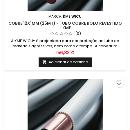
MARCA:
KME WICU
COBRE 12X1MM (25MT) - TUBO COBRE ROLO REVESTIDO
- KME
(0)
A KME WICU® é projectada para dar proteção ao tubo de
materiais agressivos, bem como o tempo. A cobertura
também cria uma barreira térmica que reduz a perda
156,83 €
térmica e condensação na tubagem quando exposta ao
frio.
Adicionar ao carrinho

favorite_border