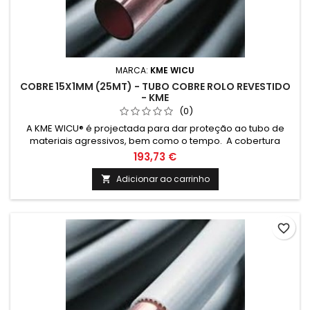
MARCA:
KME WICU
COBRE 15X1MM (25MT) - TUBO COBRE ROLO REVESTIDO
- KME
(0)
A KME WICU® é projectada para dar proteção ao tubo de
materiais agressivos, bem como o tempo. A cobertura
também cria uma barreira térmica que reduz a perda
193,73 €
térmica e condensação na tubagem quando exposta ao
frio.
Adicionar ao carrinho

favorite_border