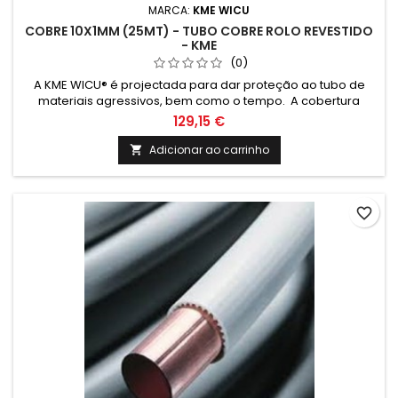
MARCA:
KME WICU
COBRE 10X1MM (25MT) - TUBO COBRE ROLO REVESTIDO
- KME
(0)
A KME WICU® é projectada para dar proteção ao tubo de
materiais agressivos, bem como o tempo. A cobertura
também cria uma barreira térmica que reduz a perda
129,15 €
térmica e condensação na tubagem quando exposta ao
frio.
Adicionar ao carrinho

favorite_border