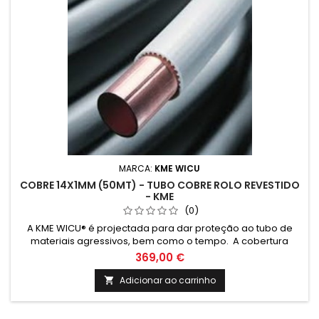
MARCA:
KME WICU
COBRE 14X1MM (50MT) - TUBO COBRE ROLO REVESTIDO
- KME
(0)
A KME WICU® é projectada para dar proteção ao tubo de
materiais agressivos, bem como o tempo. A cobertura
também cria uma barreira térmica que reduz a perda
369,00 €
térmica e condensação na tubagem quando exposta ao
frio.
Adicionar ao carrinho
