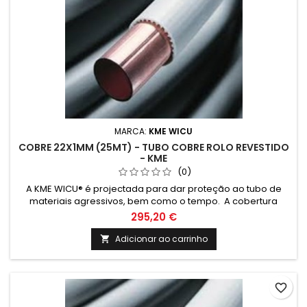
MARCA:
KME WICU
COBRE 22X1MM (25MT) - TUBO COBRE ROLO REVESTIDO
- KME
(0)
A KME WICU® é projectada para dar proteção ao tubo de
materiais agressivos, bem como o tempo. A cobertura
também cria uma barreira térmica que reduz a perda
295,20 €
térmica e condensação na tubagem quando exposta ao
frio.
Adicionar ao carrinho

favorite_border