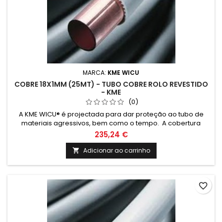
MARCA:
KME WICU
COBRE 18X1MM (25MT) - TUBO COBRE ROLO REVESTIDO
- KME
(0)
A KME WICU® é projectada para dar proteção ao tubo de
materiais agressivos, bem como o tempo. A cobertura
também cria uma barreira térmica que reduz a perda
235,24 €
térmica e condensação na tubagem quando exposta ao
frio.
Adicionar ao carrinho

favorite_border