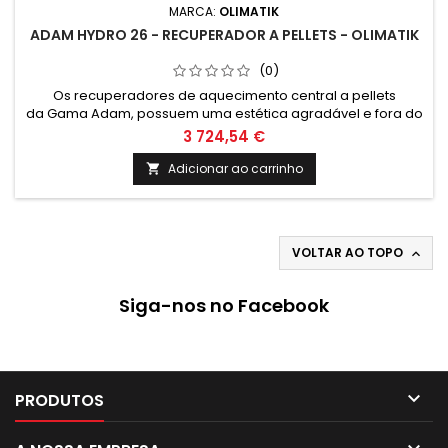
MARCA:
OLIMATIK
ADAM HYDRO 26 - RECUPERADOR A PELLETS - OLIMATIK
(0)
Os recuperadores de aquecimento central a pellets
da Gama Adam, possuem uma estética agradável e fora do
comum, pode assim ter em sua casa um produto que se
3 724,54 €
destaca da demais concorrência. Estes podem ser
instalados em quase todo o tipo de construções e
Adicionar ao carrinho

situações.
VOLTAR AO TOPO

Siga-nos no Facebook

PRODUTOS