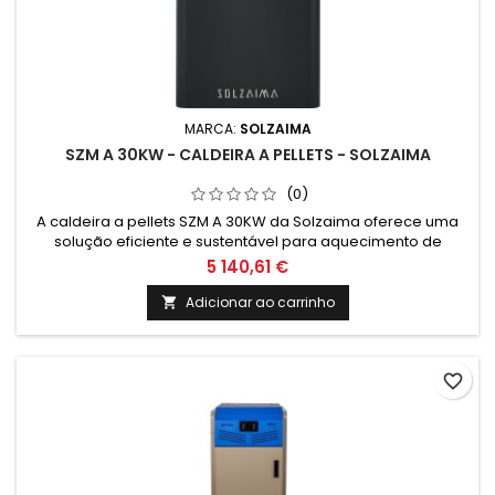
MARCA:
SOLZAIMA
SZM A 30KW - CALDEIRA A PELLETS - SOLZAIMA
(0)
A caldeira a pellets SZM A 30KW da Solzaima oferece uma
solução eficiente e sustentável para aquecimento de
espaços. Com tecnologia de ponta e design inovador, é a
5 140,61 €
escolha ideal para quem procura um sistema de
climatização de alta qualidade e baixo impacto ambiental.
Adicionar ao carrinho

favorite_border