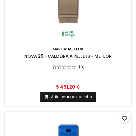
MARCA:
METLOR
NOVA 25 - CALDEIRA A PELLETS - METLOR
(0)
5 461,20 €
Adicionar ao carrinho

favorite_border