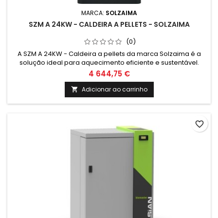
MARCA:
SOLZAIMA
SZM A 24KW - CALDEIRA A PELLETS - SOLZAIMA
(0)
A SZM A 24KW - Caldeira a pellets da marca Solzaima é a
solução ideal para aquecimento eficiente e sustentável.
Com tecnologia de ponta e design moderno, garante
4 644,75 €
conforto e economia energética para o seu lar. Aproveite já!
Adicionar ao carrinho

favorite_border