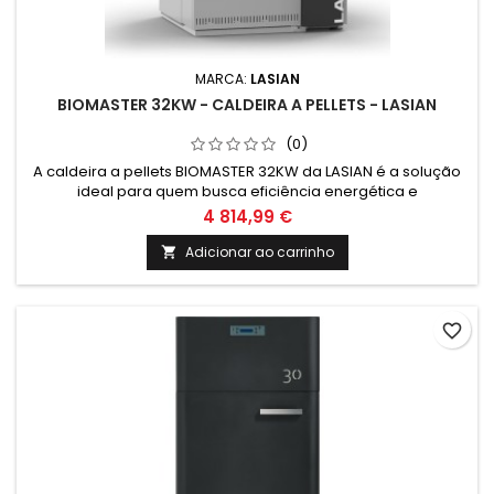
MARCA:
LASIAN
BIOMASTER 32KW - CALDEIRA A PELLETS - LASIAN
(0)
A caldeira a pellets BIOMASTER 32KW da LASIAN é a solução
ideal para quem busca eficiência energética e
sustentabilidade. Com capacidade de 32KW, é perfeita para
4 814,99 €
aquecer ambientes de médio porte de forma econômica e
ecológica. Garanta já a sua!
Adicionar ao carrinho

favorite_border