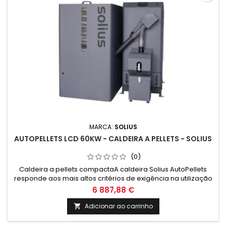
MARCA:
SOLIUS
AUTOPELLETS LCD 60KW - CALDEIRA A PELLETS - SOLIUS
(0)
Caldeira a pellets compactaA caldeira Solius AutoPellets
responde aos mais altos critérios de exigência na utilização
dabiomassa pela sua elevada eficiência energética e pela
6 887,88 €
máxima facilidade e conforto deutilização e limpeza
automática. O carregamento manual do silo lateral é
Adicionar ao carrinho

efectuado pelarespectiva tampa superior.