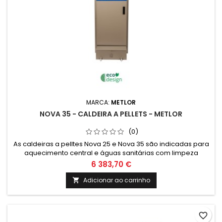
MARCA:
METLOR
NOVA 35 - CALDEIRA A PELLETS - METLOR
(0)
As caldeiras a pelltes Nova 25 e Nova 35 são indicadas para
aquecimento central e águas sanitárias com limpeza
automática e aspiração de cinzas.
6 383,70 €
Adicionar ao carrinho

favorite_border