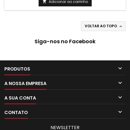
kW em menos de 1 m2.
Adicionar ao carrinho

VOLTAR AO TOPO

Siga-nos no Facebook

PRODUTOS

A NOSSA EMPRESA

A SUA CONTA

CONTATO
NEWSLETTER