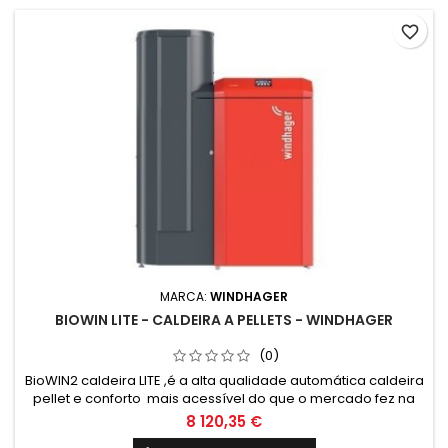
favorite_border
MARCA:
WINDHAGER
BIOWIN LITE - CALDEIRA A PELLETS - WINDHAGER
(0)
BioWIN2 caldeira LITE ,é a alta qualidade automática caldeira
pellet e conforto mais acessível do que o mercado fez na
Áustria. Ocupa um espaço mínimo devido à sua capacidade
8 120,35 €
de ser incorporada (exceto na frente), capaz de emitir 26