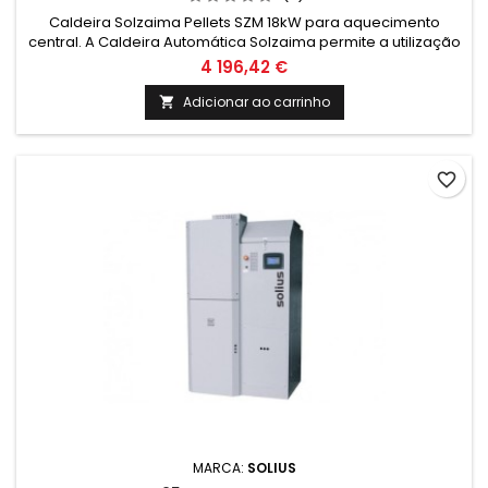
Caldeira Solzaima Pellets SZM 18kW para aquecimento
central. A Caldeira Automática Solzaima permite a utilização
de caroço de azeitona de qualidade biomasud A, sendo
4 196,42 €
apenas necessário alterar os seus parâmetros no display
digital.
Adicionar ao carrinho

favorite_border
MARCA:
SOLIUS