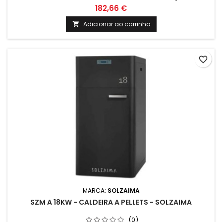
SEGUINTES PODERÁ TER CUSTO, A SER CONFIRMADO
182,66 €
ANUALMENTE (DE MOMENTO TEM ANUIDADE DE 24€+IVA)
Adicionar ao carrinho

favorite_border
MARCA:
SOLZAIMA
SZM A 18KW - CALDEIRA A PELLETS - SOLZAIMA
(0)