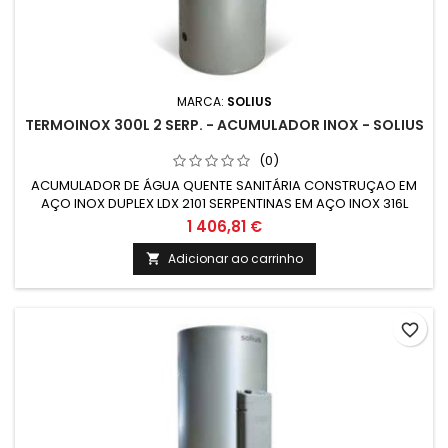
MARCA:
SOLIUS
TERMOINOX 300L 2 SERP. - ACUMULADOR INOX - SOLIUS
(0)
ACUMULADOR DE ÁGUA QUENTE SANITÁRIA CONSTRUÇAO EM
AÇO INOX DUPLEX LDX 2101 SERPENTINAS EM AÇO INOX 316L
GRUPO ELÉTRICO COMPLETO COM RESISTÊNCIA EM AÇO INOX
1 406,81 €
Adicionar ao carrinho

favorite_border