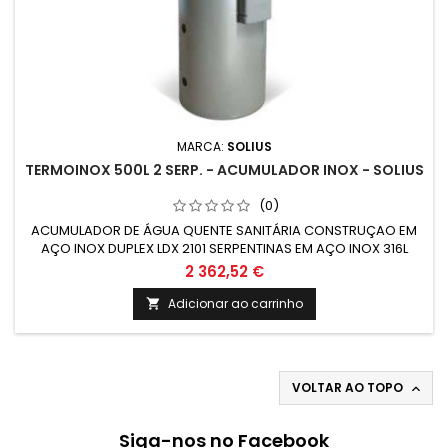
MARCA:
SOLIUS
TERMOINOX 500L 2 SERP. - ACUMULADOR INOX - SOLIUS
(0)
ACUMULADOR DE ÁGUA QUENTE SANITÁRIA CONSTRUÇAO EM
AÇO INOX DUPLEX LDX 2101 SERPENTINAS EM AÇO INOX 316L
GRUPO ELÉTRICO COMPLETO COM RESISTÊNCIA EM AÇO INOX
2 362,52 €
Adicionar ao carrinho

VOLTAR AO TOPO

Siga-nos no Facebook