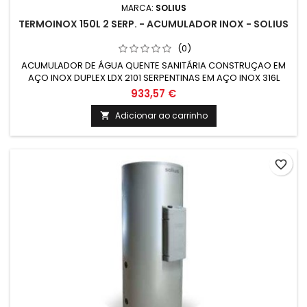
MARCA:
SOLIUS
TERMOINOX 150L 2 SERP. - ACUMULADOR INOX - SOLIUS
(0)
ACUMULADOR DE ÁGUA QUENTE SANITÁRIA CONSTRUÇAO EM
AÇO INOX DUPLEX LDX 2101 SERPENTINAS EM AÇO INOX 316L
GRUPO ELÉTRICO COMPLETO COM RESISTÊNCIA EM AÇO INOX
933,57 €
Adicionar ao carrinho

favorite_border