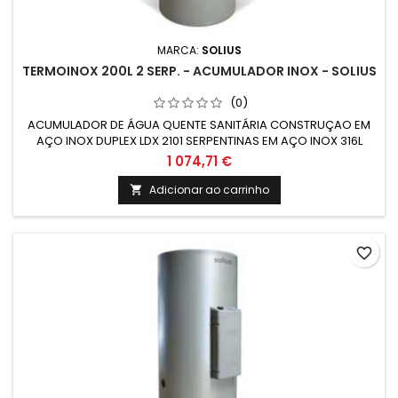
MARCA:
SOLIUS
TERMOINOX 200L 2 SERP. - ACUMULADOR INOX - SOLIUS
(0)
ACUMULADOR DE ÁGUA QUENTE SANITÁRIA CONSTRUÇAO EM
AÇO INOX DUPLEX LDX 2101 SERPENTINAS EM AÇO INOX 316L
GRUPO ELÉTRICO COMPLETO COM RESISTÊNCIA EM AÇO INOX
1 074,71 €
Adicionar ao carrinho

favorite_border