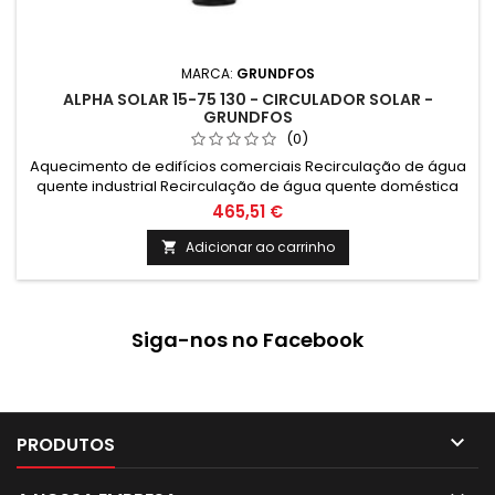
MARCA:
GRUNDFOS
ALPHA SOLAR 15-75 130 - CIRCULADOR SOLAR -
GRUNDFOS
(0)
Aquecimento de edifícios comerciais Recirculação de água
quente industrial Recirculação de água quente doméstica
Aquecimento doméstico Aquecimento industrial
465,51 €
Adicionar ao carrinho

Siga-nos no Facebook

PRODUTOS