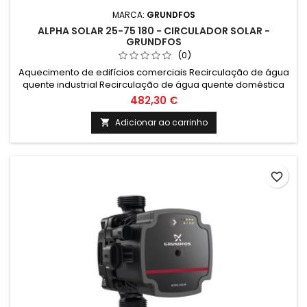
MARCA:
GRUNDFOS
ALPHA SOLAR 25-75 180 - CIRCULADOR SOLAR -
GRUNDFOS
(0)
Aquecimento de edifícios comerciais Recirculação de água
quente industrial Recirculação de água quente doméstica
Aquecimento doméstico Aquecimento industrial
482,30 €
Adicionar ao carrinho

favorite_border