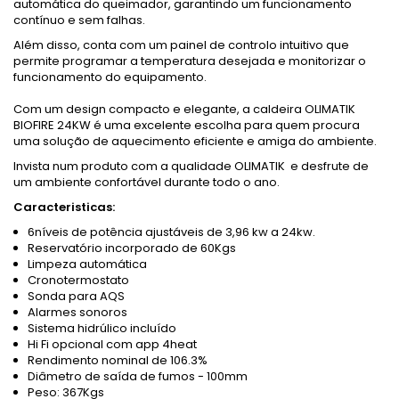
automática do queimador, garantindo um funcionamento
contínuo e sem falhas.
Além disso, conta com um painel de controlo intuitivo que
permite programar a temperatura desejada e monitorizar o
funcionamento do equipamento.
Com um design compacto e elegante, a caldeira OLIMATIK
BIOFIRE 24KW é uma excelente escolha para quem procura
uma solução de aquecimento eficiente e amiga do ambiente.
Invista num produto com a qualidade OLIMATIK e desfrute de
um ambiente confortável durante todo o ano.
Caracteristicas:
6níveis de potência ajustáveis de 3,96 kw a 24kw.
Reservatório incorporado de 60Kgs
Limpeza automática
Cronotermostato
Sonda para AQS
Alarmes sonoros
Sistema hidrúlico incluído
Hi Fi opcional com app 4heat
Rendimento nominal de 106.3%
Diâmetro de saída de fumos - 100mm
Peso: 367Kgs