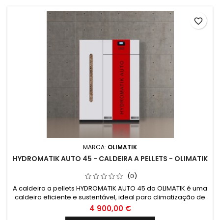
favorite_border
MARCA:
OLIMATIK
HYDROMATIK AUTO 45 - CALDEIRA A PELLETS - OLIMATIK
(0)
A caldeira a pellets HYDROMATIK AUTO 45 da OLIMATIK é uma
caldeira eficiente e sustentável, ideal para climatização de
ambientes e uso de energias renováveis. Com tecnologia
4 900,00 €
avançada e fácil manutenção, proporciona conforto térmico