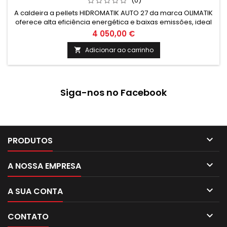
(0)
A caldeira a pellets HIDROMATIK AUTO 27 da marca OLIMATIK
oferece alta eficiência energética e baixas emissões, ideal
para aquecimento de ambientes de forma sustentável.
4 050,00 €
Controle automático de temperatura e fácil manutenção,
garantindo conforto e praticidade.
Adicionar ao carrinho

Siga-nos no Facebook

PRODUTOS

A NOSSA EMPRESA

A SUA CONTA

CONTATO