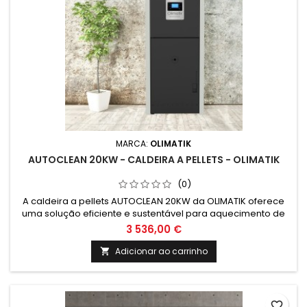
MARCA:
OLIMATIK
AUTOCLEAN 20KW - CALDEIRA A PELLETS - OLIMATIK
(0)
A caldeira a pellets AUTOCLEAN 20KW da OLIMATIK oferece
uma solução eficiente e sustentável para aquecimento de
ambientes, com tecnologia de limpeza automática e alta
3 536,00 €
potência. Ideal para quem busca conforto térmico sem abrir
mão da preocupação com o meio ambiente.
Adicionar ao carrinho

favorite_border