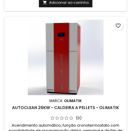
com baixo impacto ambiental.
Adicionar ao carrinho

favorite_border
MARCA:
OLIMATIK
AUTOCLEAN 26KW - CALDEIRA A PELLETS - OLIMATIK
(0)
Acendimento automático, função cronotermostato com
possibilidade de programação diária, semanal e de fim de