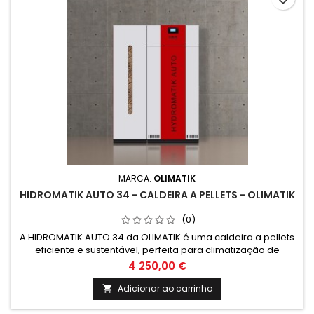
MARCA:
OLIMATIK
HIDROMATIK AUTO 34 - CALDEIRA A PELLETS - OLIMATIK
(0)
A HIDROMATIK AUTO 34 da OLIMATIK é uma caldeira a pellets
eficiente e sustentável, perfeita para climatização de
ambientes. Com tecnologia de ponta, garante conforto
4 250,00 €
térmico e economia de energia. Ideal para residências e
estabelecimentos comerciais.
Adicionar ao carrinho
