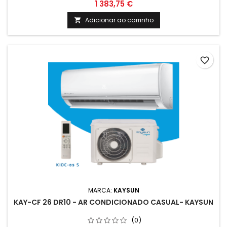
preço / desempenho. Incorpora toda a tecnologia KAYSUN,
1 383,75 €
com o preço mais acessível da gama.
Adicionar ao carrinho

favorite_border
MARCA:
KAYSUN
KAY-CF 26 DR10 - AR CONDICIONADO CASUAL- KAYSUN
(0)