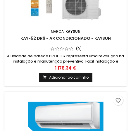
MARCA:
KAYSUN
KAY-52 DR9 - AR CONDICIONADO - KAYSUN
(0)
A unidade de parede PRODIGY representa uma revolução na
instalação e manutenção preventiva. Fácil instalação e
manutenção e equipado com tecnologia de vanguarda
1 178,34 €
Kaysun.
Adicionar ao carrinho

favorite_border