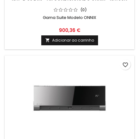
(0)
Gama Suite Modelo ONNIX
900,36 €
Adicionar ao carrinho

favorite_border