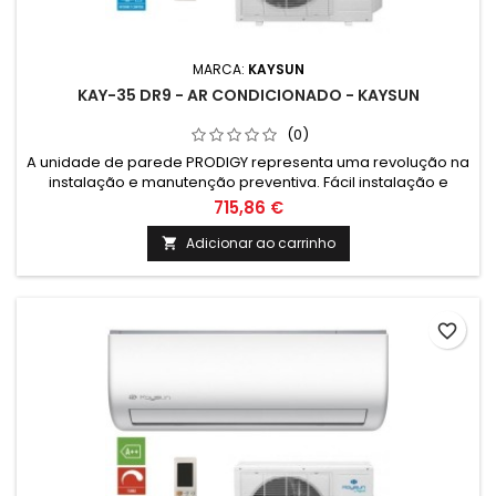
MARCA:
KAYSUN
KAY-35 DR9 - AR CONDICIONADO - KAYSUN
(0)
A unidade de parede PRODIGY representa uma revolução na
instalação e manutenção preventiva. Fácil instalação e
manutenção e equipado com tecnologia de vanguarda
715,86 €
Kaysun.
Adicionar ao carrinho

favorite_border