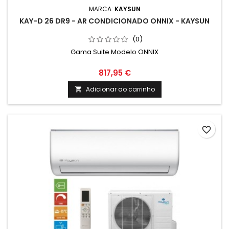
MARCA:
KAYSUN
KAY-D 26 DR9 - AR CONDICIONADO ONNIX - KAYSUN
(0)
Gama Suite Modelo ONNIX
817,95 €
Adicionar ao carrinho

favorite_border