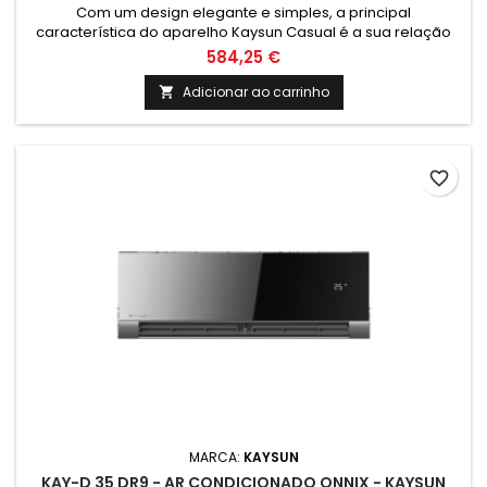
Com um design elegante e simples, a principal
característica do aparelho Kaysun Casual é a sua relação
preço / desempenho. Incorpora toda a tecnologia KAYSUN,
584,25 €
com o preço mais acessível da gama.
Adicionar ao carrinho

favorite_border
MARCA:
KAYSUN
KAY-D 35 DR9 - AR CONDICIONADO ONNIX - KAYSUN