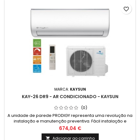
favorite_border
MARCA:
KAYSUN
KAY-26 DR9 - AR CONDICIONADO - KAYSUN
(0)
A unidade de parede PRODIGY representa uma revolução na
instalação e manutenção preventiva. Fácil instalação e
manutenção e equipado com tecnologia de vanguarda
674,04 €
Kaysun.
Adicionar ao carrinho
