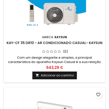
MARCA:
KAYSUN
KAY-CF 35 DR10 - AR CONDICIONADO CASUAL- KAYSUN
(0)
Com um design elegante e simples, a principal
característica do aparelho Kaysun Casual é a sua relação
preço / desempenho. Incorpora toda a tecnologia KAYSUN,
643,29 €
com o preço mais acessível da gama.
Adicionar ao carrinho

favorite_border