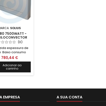
MARCA:
SOLIUS
-80 7500WATT -
TILOCONVECTOR
LIM - SOLIUS
(0)
ida espessura de
m Baixo consumo
co Instalação mural
780,44 €
sola Baixo ruído de
onamento Ligações
Adicionar ao
carrinho
ráulicas do lado
do Branco RAL 9010
ador e kit hidráulico
não incluídos
A EMPRESA
A SUA CONTA