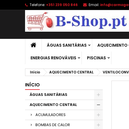
Telefone:
+351 239 050 846
Email:
info@carmoga
A
C
E
add_circle_outline
É 
No
de
ÁGUAS SANITÁRIAS
AQUECIMENTO 
ENERGIAS RENOVÁVEIS
PISCINAS
Início
AQUECIMENTO CENTRAL
VENTILOCON
INÍCIO
ÁGUAS SANITÁRIAS
AQUECIMENTO CENTRAL
ACUMULADORES
BOMBAS DE CALOR