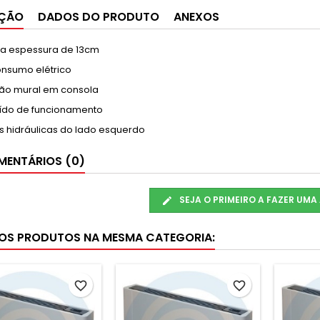
IÇÃO
DADOS DO PRODUTO
ANEXOS
da espessura de 13cm
onsumo elétrico
ação mural em consola
ruído de funcionamento
s hidráulicas do lado esquerdo
ENTÁRIOS (0)
SEJA O PRIMEIRO A FAZER UMA
OS PRODUTOS NA MESMA CATEGORIA:
favorite_border
favorite_border