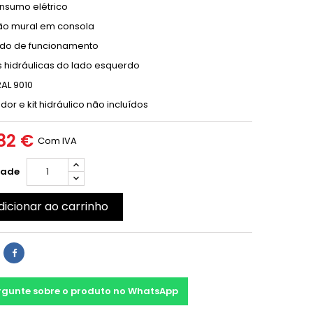
nsumo elétrico
ão mural em consola
ído de funcionamento
 hidráulicas do lado esquerdo
AL 9010
or e kit hidráulico não incluídos
82 €
Com IVA
dade
dicionar ao carrinho
rgunte sobre o produto no WhatsApp