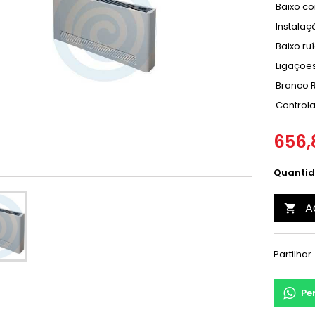
Baixo co
Instalaç
Baixo ru
Ligações
Branco R
Controlad
656,
Quanti
A

Partilhar
Pe