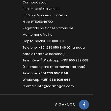
Carmogás Lda
Rua Dr. José Galvão 131
3140-271 Montemor o Velho
Nipc: PT505646790
Registado na Conservatória de
Montemor o Velho
Capital Social: 100.000,00€
Telefone: +351 239 050 846 (Chamada
para a rede fixa nacional)
Telemóvel / Whatsapp: +351 966 939 668
(Chamada para rede móvel nacional)
Telefone:
+351 239 050 846
WhatsApp:
+351 966 939 668
O email:
info@carmogas.com
SIGA-NOS