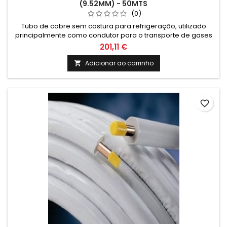
(9.52MM) - 50MTS
(0)
Tubo de cobre sem costura para refrigeração, utilizado
principalmente como condutor para o transporte de gases
em equipamentos de refrigeração, unidades de
201,11 €
refrigeração e ar condicionado.
Adicionar ao carrinho

favorite_border