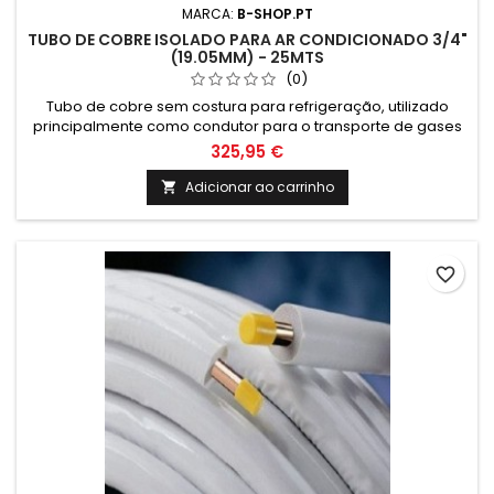
MARCA:
B-SHOP.PT
TUBO DE COBRE ISOLADO PARA AR CONDICIONADO 3/4"
(19.05MM) - 25MTS
(0)
Tubo de cobre sem costura para refrigeração, utilizado
principalmente como condutor para o transporte de gases
em equipamentos de refrigeração, unidades de
325,95 €
refrigeração e ar condicionado.
Adicionar ao carrinho

favorite_border