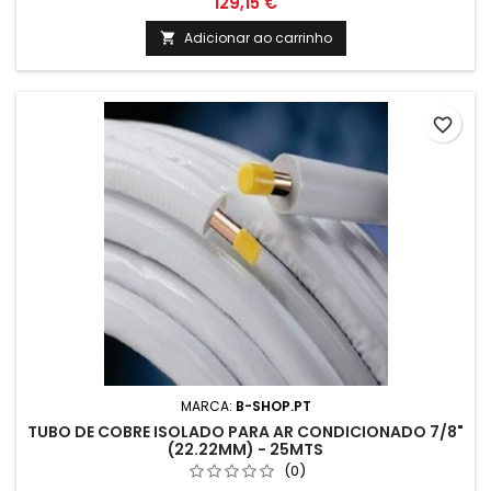
129,15 €
refrigeração e ar condicionado.
Adicionar ao carrinho

favorite_border
MARCA:
B-SHOP.PT
TUBO DE COBRE ISOLADO PARA AR CONDICIONADO 7/8"
(22.22MM) - 25MTS
(0)