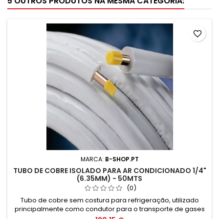
5 OUTROS PRODUTOS NA MESMA CATEGORIA:
favorite_border
MARCA:
B-SHOP.PT
TUBO DE COBRE ISOLADO PARA AR CONDICIONADO 1/4"
(6.35MM) - 50MTS
(0)
Tubo de cobre sem costura para refrigeração, utilizado
principalmente como condutor para o transporte de gases
em equipamentos de refrigeração, unidades de