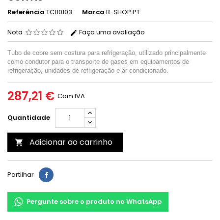
Referência
TC110103
Marca
B-SHOP.PT
Nota
Faça uma avaliação
Tubo de cobre sem costura para refrigeração, utilizado principalmente
como condutor para o transporte de gases em equipamentos de
refrigeração, unidades de refrigeração e ar condicionado.
287,21 €
Com IVA
Quantidade
Adicionar ao carrinho

Partilhar
Pergunte sobre o produto no WhatsApp