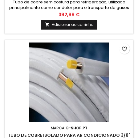
Tubo de cobre sem costura para refrigeração, utilizado
principalmente como condutor para o transporte de gases
em equipamentos de refrigeração, unidades de
392,99 €
refrigeração e ar condicionado.
Adicionar ao carrinho

favorite_border
MARCA:
B-SHOP.PT
TUBO DE COBRE ISOLADO PARA AR CONDICIONADO 3/8"