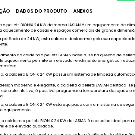
IÇÃO
DADOS DO PRODUTO
ANEXOS
a a pellets BIONIX 24 KW da marca LASIAN é um equipamento de clima
ra aquecimento de casas e espaços comerciais de grande dimensã
potência de 24 KW, esta caldeira destaca-se pela sua capacidade
nte.
namento da caldeira a pellets LASIAN baseia-se na queima de pellet
de aquecimento permite um elevado rendimento energético, reduzi
tmosfera.
so, a caldeira BIONIX 24 KW possui um sistema de limpeza automáti
esign moderno e elegante, a caldeira a pellets LASIAN destaca-se 
e controlo intuitivo, é possível programar a temperatura desejada 
al.
so, a caldeira BIONIX 24 KW está equipada com um sistema de segur
io equipamento.
 a caldeira a pellets BIONIX 24 KW da LASIAN é a escolha ideal par
vel e de elevada qualidade.
do tecnologia de ponta, design inovador e facilidade de utilização