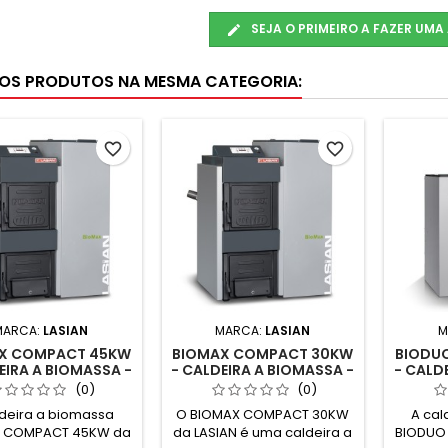
SEJA O PRIMEIRO A FAZER UMA
OS PRODUTOS NA MESMA CATEGORIA:
favorite_border
favorite_border
MARCA:
LASIAN
MARCA:
LASIAN
M
X COMPACT 45KW
BIOMAX COMPACT 30KW
BIODU
EIRA A BIOMASSA -
- CALDEIRA A BIOMASSA -
- CALD
LASIAN
LASIAN
(0)
(0)
ldeira a biomassa
O BIOMAX COMPACT 30KW
A cal
 COMPACT 45KW da
da LASIAN é uma caldeira a
BIODUO