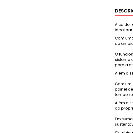
DESCR
A caldeir
ideal pa
Com uma 
do ambie
O funcio
sistema 
para a a
Além dis
Com um d
painel d
tempo re
Além dis
do própr
Em suma,
sustentá
Combinan