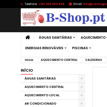
Telefone:
+351 239 050 846
Email:
info@carmoga
A
C
E
add_circle_outline
É 
No
de
ÁGUAS SANITÁRIAS
AQUECIMENTO 
ENERGIAS RENOVÁVEIS
PISCINAS
Início
AQUECIMENTO CENTRAL
CALDEIRAS
INÍCIO
ÁGUAS SANITÁRIAS
AQUECIMENTO CENTRAL
AQUECIMENTO LOCAL
AR CONDICIONADO