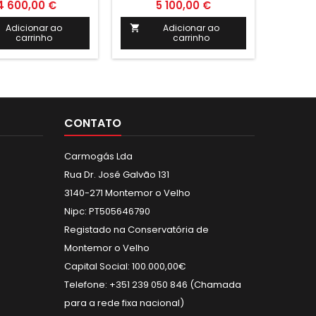
 é a solução ideal
LASIAN é a solução ideal
4 600,00 €
5 100,00 €
ra quem busca
para aqueles que buscam
ência energética e
eficiência energética e
Adicionar ao
Adicionar ao

carrinho
carrinho
ntabilidade. Com
sustentabilidade. Com
ign compacto e
potência de 40KW, é
a de 30KW, oferece
perfeita para aquecer
 performance na
grandes ambientes de
zação de ambientes
forma econômica e
 baixo impacto
ecológica. Ideal para
ambiental.
residências, empresas e
CONTATO
indústrias preocupadas
com o meio ambiente.
Carmogás Lda
Rua Dr. José Galvão 131
3140-271 Montemor o Velho
Nipc: PT505646790
Registado na Conservatória de
Montemor o Velho
Capital Social: 100.000,00€
Telefone: +351 239 050 846 (Chamada
para a rede fixa nacional)