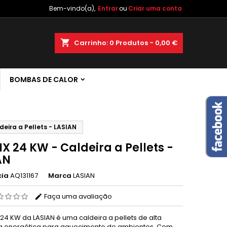
Bem-vindo(a),
Entrar
ou
Criar uma conta
×
×
×
shopping_cart
Carrinho:
0
Produtos - 0,00 €
 de
BOMBAS DE CALOR
r
s
deira a Pellets - LASIAN
X 24 KW - Caldeira a Pellets -
AN
cia
AQ131167
Marca
LASIAN
Faça uma avaliação
 24 KW da LASIAN é uma caldeira a pellets de alta
ia energética para aquecimento de ambientes. Com