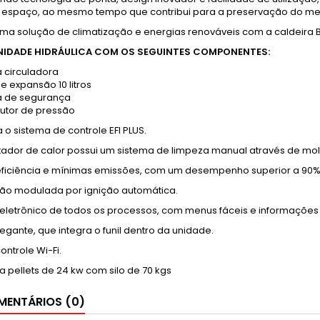
 espaço, ao mesmo tempo que contribui para a preservação do me
numa solução de climatização e energias renováveis com a caldeira 
UNIDADE HIDRÁULICA COM OS SEGUINTES COMPONENTES:
circuladora
e expansão 10 litros
a de segurança
utor de pressão
 o sistema de controle EFI PLUS.
ador de calor possui um sistema de limpeza manual através de mola
ficiência e mínimas emissões, com um desempenho superior a 90%
o modulada por ignição automática.
 eletrônico de todos os processos, com menus fáceis e informações 
egante, que integra o funil dentro da unidade.
ontrole Wi-Fi.
a pellets de 24 kw com silo de 70 kgs
ENTÁRIOS (0)