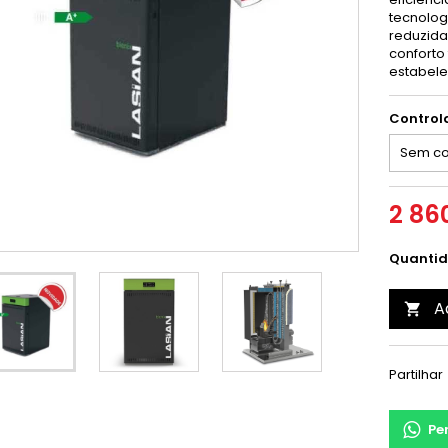
tecnolog
reduzida
conforto
estabele
Control
2 86
Quanti
A

Partilhar
Pe