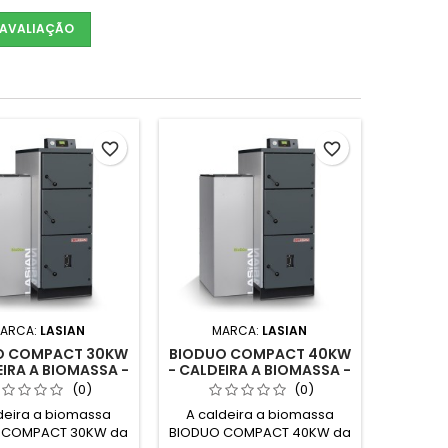
 AVALIAÇÃO
favorite_border
favorite_border
ARCA:
LASIAN
MARCA:
LASIAN
O COMPACT 30KW
BIODUO COMPACT 40KW
EIRA A BIOMASSA -
- CALDEIRA A BIOMASSA -
LASIAN
LASIAN
(0)
(0)
deira a biomassa
A caldeira a biomassa
 COMPACT 30KW da
BIODUO COMPACT 40KW da