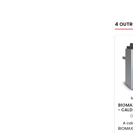
4 OUTR
BIOMA
- CALD
A ca
BIOMAX