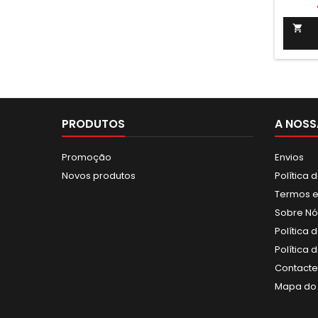
LASIA
pa
efici

sust
capac
perfei
de am
porte,
térmico
PRODUTOS
A NOSS
Promoção
Envios
Novos produtos
Política 
Termos e
Sobre Nó
Política 
Política
Contact
Mapa do 