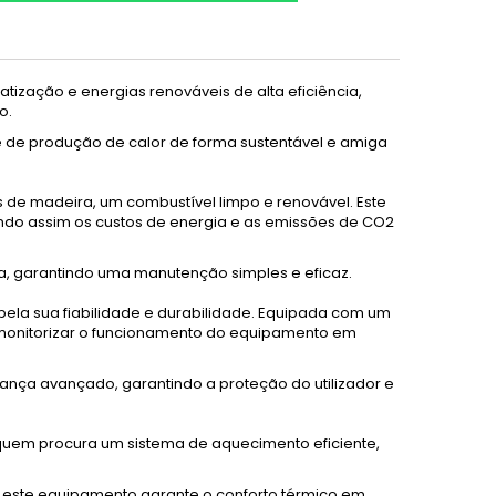
tização e energias renováveis de alta eficiência,
o.
 de produção de calor de forma sustentável e amiga
s de madeira, um combustível limpo e renovável. Este
ndo assim os custos de energia e as emissões de CO2
ca, garantindo uma manutenção simples e eficaz.
pela sua fiabilidade e durabilidade. Equipada com um
e monitorizar o funcionamento do equipamento em
ança avançado, garantindo a proteção do utilizador e
a quem procura um sistema de aquecimento eficiente,
, este equipamento garante o conforto térmico em