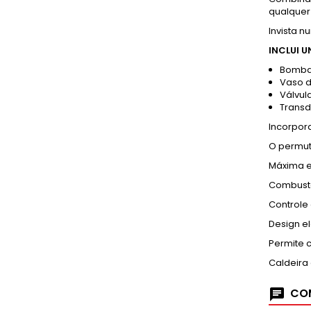
qualquer
Invista 
INCLUI 
Bomba 
Vaso d
Válvul
Transd
Incorpora
O permut
Máxima e
Combustã
Controle
Design el
Permite c
Caldeira 
COM