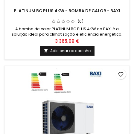
PLATINUM BC PLUS 4KW - BOMBA DE CALOR - BAXI
(0)
A bomba de calor PLATINUM BC PLUS 4KW da BAXI é a
solução ideal para climatização e eficiência energética.
Com tecnologia de ponta, garante conforto e poupança
3 365,09 €
energética, sendo uma escolha inteligente e sustentável
para o seu espaço.
Adicionar ao carrinho

favorite_border