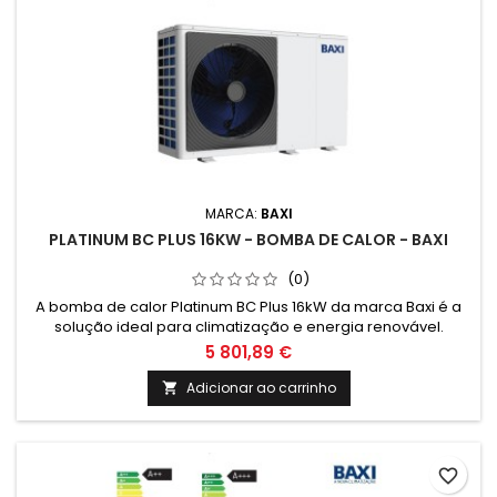
MARCA:
BAXI
PLATINUM BC PLUS 16KW - BOMBA DE CALOR - BAXI
(0)
A bomba de calor Platinum BC Plus 16kW da marca Baxi é a
solução ideal para climatização e energia renovável.
Eficiente, silenciosa e de fácil instalação, proporciona
5 801,89 €
conforto e poupança energética para a sua casa.
Adicionar ao carrinho

favorite_border