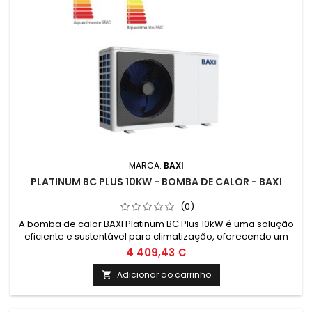
MARCA:
BAXI
PLATINUM BC PLUS 10KW - BOMBA DE CALOR - BAXI
(0)
A bomba de calor BAXI Platinum BC Plus 10kW é uma solução
eficiente e sustentável para climatização, oferecendo um
elevado desempenho energético e um design moderno.
4 409,43 €
Ideal para quem procura uma alternativa eco-friendly para
aquecimento de água e ambiente.
Adicionar ao carrinho
