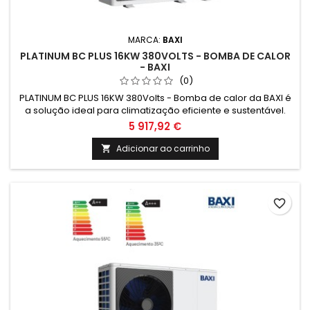
MARCA:
BAXI
PLATINUM BC PLUS 16KW 380VOLTS - BOMBA DE CALOR
- BAXI
(0)
PLATINUM BC PLUS 16KW 380Volts - Bomba de calor da BAXI é
a solução ideal para climatização eficiente e sustentável.
Com tecnologia de ponta e alto desempenho, garante
5 917,92 €
conforto térmico e economia de energia. Ideal para
residências e espaços comerciais.
Adicionar ao carrinho

favorite_border