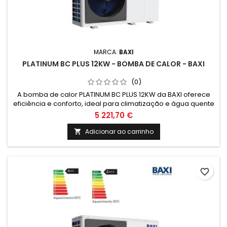
MARCA:
BAXI
PLATINUM BC PLUS 12KW - BOMBA DE CALOR - BAXI
(0)
A bomba de calor PLATINUM BC PLUS 12KW da BAXI oferece
eficiência e conforto, ideal para climatização e água quente
sanitária. Com tecnologia avançada e design compacto, é a
5 221,70 €
escolha perfeita para quem procura soluções sustentáveis
e económicas em energias renováveis.
Adicionar ao carrinho

favorite_border