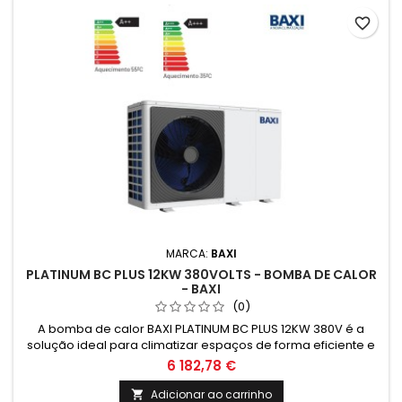
favorite_border
MARCA:
BAXI
PLATINUM BC PLUS 12KW 380VOLTS - BOMBA DE CALOR
- BAXI
(0)
A bomba de calor BAXI PLATINUM BC PLUS 12KW 380V é a
solução ideal para climatizar espaços de forma eficiente e
sustentável. Com tecnologia de ponta e alta eficiência
6 182,78 €
energética, garante conforto térmico e redução de custos
energéticos. Adquira já a sua!
Adicionar ao carrinho
