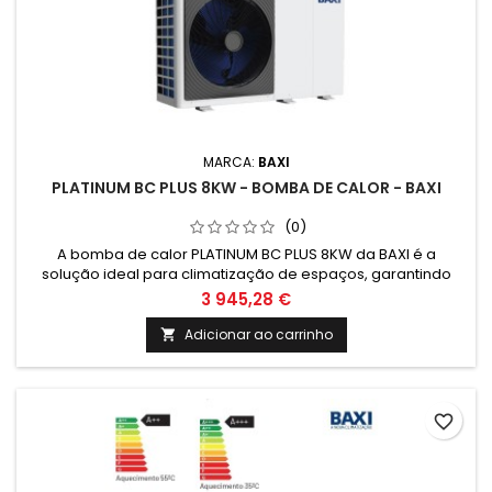
MARCA:
BAXI
PLATINUM BC PLUS 8KW - BOMBA DE CALOR - BAXI
(0)
A bomba de calor PLATINUM BC PLUS 8KW da BAXI é a
solução ideal para climatização de espaços, garantindo
eficiência energética e conforto. Com tecnologia de ponta e
3 945,28 €
fácil instalação, é a escolha perfeita para quem procura
uma solução sustentável e económica.
Adicionar ao carrinho

favorite_border