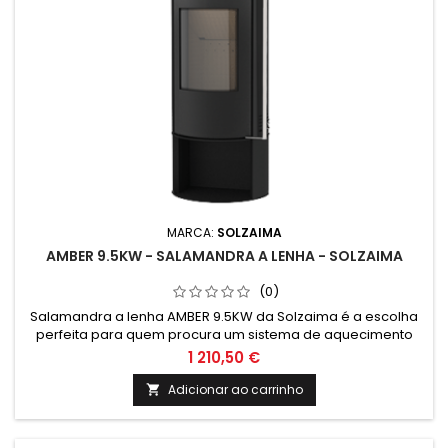
MARCA:
SOLZAIMA
AMBER 9.5KW - SALAMANDRA A LENHA - SOLZAIMA
(0)
Salamandra a lenha AMBER 9.5KW da Solzaima é a escolha
perfeita para quem procura um sistema de aquecimento
eficiente e sustentável. C om design elegante e potência de
1 210,50 €
9.5KW, garante um ambiente acolhedor e confortável,
utilizando lenha como fonte de energia renovável. Ideal
Adicionar ao carrinho

para quem valoriza o conforto e a eficiência energética em
casa.