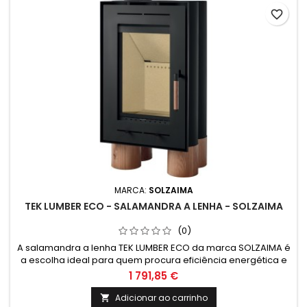
favorite_border
MARCA:
SOLZAIMA
TEK LUMBER ECO - SALAMANDRA A LENHA - SOLZAIMA
(0)
A salamandra a lenha TEK LUMBER ECO da marca SOLZAIMA é
a escolha ideal para quem procura eficiência energética e
design moderno. Com tecnologia inovadora, garante um
1 791,85 €
aquecimento eficaz e sustentável, tornando-se uma
solução económica e amiga do ambiente para qualquer
Adicionar ao carrinho
