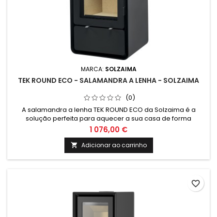
MARCA:
SOLZAIMA
TEK ROUND ECO - SALAMANDRA A LENHA - SOLZAIMA
(0)
A salamandra a lenha TEK ROUND ECO da Solzaima é a
solução perfeita para aquecer a sua casa de forma
eficiente e ecológica. Com um design moderno e tecnologia
1 076,00 €
inovadora, este equipamento de climatização garante
conforto e bem-estar em qualquer espaço. Aproveite já
Adicionar ao carrinho

esta oportunidade e adquira a sua salamandra Solzaima!
favorite_border