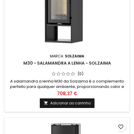
MARCA:
SOLZAIMA
M30 - SALAMANDRA A LENHA - SOLZAIMA
(0)
A salamandra a lenha M30 da Solzaima é o complemento
perfeito para qualquer ambiente, proporcionando calor e
conforto de forma eficiente e sustentável. Com um design
708,37 €
moderno e tecnologia avançada, é a escolha ideal para
quem procura um equipamento de climatização de
Adicionar ao carrinho

qualidade.
favorite_border