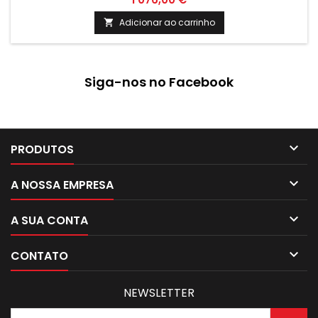
tecnologia inovadora, este equipamento de climatização
garante um ambiente acolhedor e confortável, ao mesmo
Adicionar ao carrinho

tempo que contribui para a preservação do meio ambiente.
Ideal para quem valoriza a...
Siga-nos no Facebook

PRODUTOS

A NOSSA EMPRESA

A SUA CONTA

CONTATO
NEWSLETTER