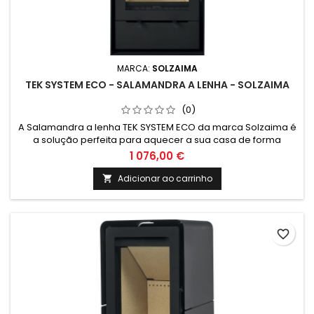
MARCA:
SOLZAIMA
TEK SYSTEM ECO - SALAMANDRA A LENHA - SOLZAIMA
(0)
A Salamandra a lenha TEK SYSTEM ECO da marca Solzaima é
a solução perfeita para aquecer a sua casa de forma
eficiente e sustentável. Com um design moderno e
1 076,00 €
tecnologia inovadora, este equipamento de climatização
garante conforto e poupança energética. Aproveite já esta
Adicionar ao carrinho

solução de excelência da Solzaima.
favorite_border