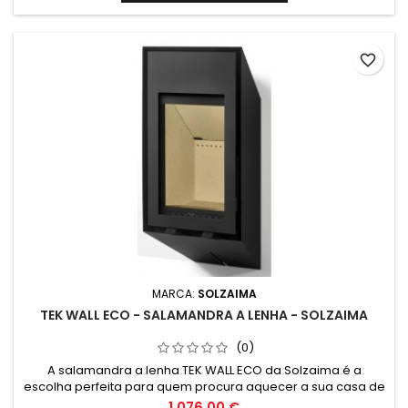
espaço. Garanta já o seu conforto com a Solzaima!
favorite_border
MARCA:
SOLZAIMA
TEK WALL ECO - SALAMANDRA A LENHA - SOLZAIMA
(0)
A salamandra a lenha TEK WALL ECO da Solzaima é a
escolha perfeita para quem procura aquecer a sua casa de
forma eficiente e sustentável. Com um design moderno e
1 076,00 €