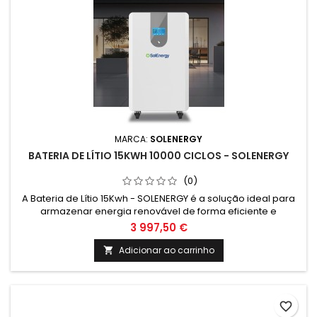
MARCA:
SOLENERGY
BATERIA DE LÍTIO 15KWH 10000 CICLOS - SOLENERGY
(0)
A Bateria de Lítio 15Kwh - SOLENERGY é a solução ideal para
armazenar energia renovável de forma eficiente e
sustentável. Com alta capacidade de armazenamento, é
3 997,50 €
perfeita para sistemas de climatização e energias
renováveis em residências e empresas. Garanta energia
Adicionar ao carrinho

limpa e econômica com a SOLENERGY.
favorite_border