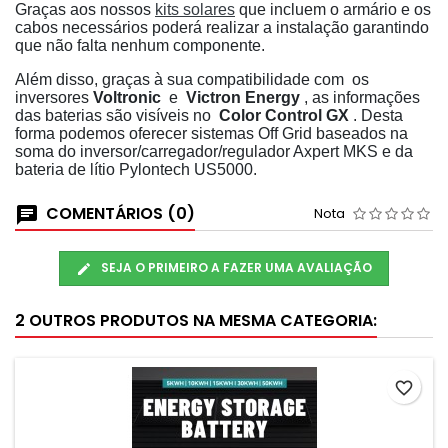
Graças aos nossos
kits solares
que incluem o armário e os
cabos necessários poderá realizar a instalação garantindo
que não falta nenhum componente.
Além disso, graças à sua compatibilidade com os
inversores
Voltronic
e
Victron Energy
, as informações
das baterias são visíveis no
Color Control GX
. Desta
forma podemos oferecer sistemas Off Grid baseados na
soma do inversor/carregador/regulador Axpert MKS e da
bateria de lítio Pylontech US5000.
COMENTÁRIOS (0)
Nota
SEJA O PRIMEIRO A FAZER UMA AVALIAÇÃO
2 OUTROS PRODUTOS NA MESMA CATEGORIA:
favorite_border