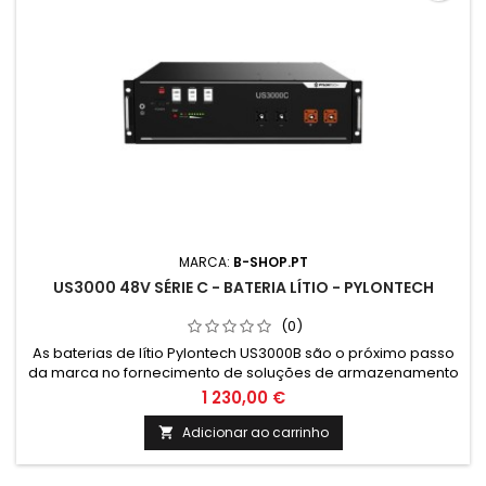
MARCA:
B-SHOP.PT
US3000 48V SÉRIE C - BATERIA LÍTIO - PYLONTECH
(0)
As baterias de lítio Pylontech US3000B são o próximo passo
da marca no fornecimento de soluções de armazenamento
de energia, seja solar, eólica, hídrica ou qualquer outra
1 230,00 €
fonte.
Adicionar ao carrinho
