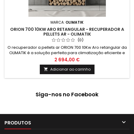
MARCA:
OLIMATIK
ORION 700 10KW ARO RETANGULAR - RECUPERADOR A
PELLETS AR - OLIMATIK
(0)
O recuperador a pellets ar ORION 700 10Kw Aro retangular da
OLIMATIK é a solução perfeita para climatização eficiente e
sustentável. Com design moderno e tecnologia de ponta,
2 694,00 €
garante conforto térmico e economia de energia. Ideal para
quem busca qualidade e inovação em energias renováveis.
Adicionar ao carrinho

Siga-nos no Facebook

PRODUTOS