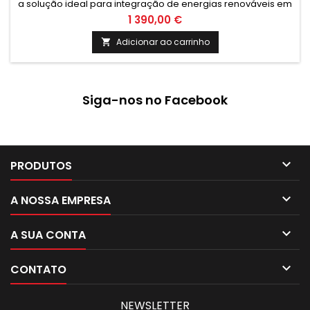
a solução ideal para integração de energias renováveis em
sistemas de climatização. Garante eficiência energética e
1 390,00 €
sustentabilidade, proporcionando economia e conforto
para residências e empresas.
Adicionar ao carrinho

Siga-nos no Facebook

PRODUTOS

A NOSSA EMPRESA

A SUA CONTA

CONTATO
NEWSLETTER