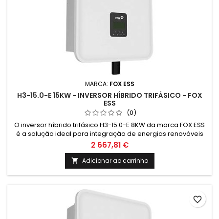
MARCA:
FOX ESS
H3-15.0-E 15KW - INVERSOR HÍBRIDO TRIFÁSICO - FOX
ESS
(0)
O inversor híbrido trifásico H3-15.0-E 8KW da marca FOX ESS
é a solução ideal para integração de energias renováveis
em sistemas de climatização. Garante eficiência energética
2 667,81 €
e sustentabilidade, proporcionando economia e conforto
para residências e empresas. Preços válidos até 30/6/2025
Adicionar ao carrinho

na compra conjunta com paineis fotovoltaicos. Compra sem
paineis...
favorite_border