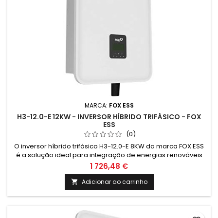
MARCA:
FOX ESS
H3-12.0-E 12KW - INVERSOR HÍBRIDO TRIFÁSICO - FOX
ESS
(0)
O inversor híbrido trifásico H3-12.0-E 8KW da marca FOX ESS
é a solução ideal para integração de energias renováveis
em sistemas de climatização. Garante eficiência energética
1 726,48 €
e sustentabilidade, proporcionando economia e conforto
para residências e empresas. Preços válidos até 30/6/2025
Adicionar ao carrinho

na compra conjunta com paineis fotovoltaicos. Compra sem
paineis...