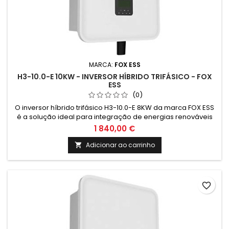
MARCA:
FOX ESS
H3-10.0-E 10KW - INVERSOR HÍBRIDO TRIFÁSICO - FOX
ESS
(0)
O inversor híbrido trifásico H3-10.0-E 8KW da marca FOX ESS
é a solução ideal para integração de energias renováveis
em sistemas de climatização. Garante eficiência energética
1 840,00 €
e sustentabilidade, proporcionando economia e conforto
para residências e empresas. Preços válidos até 30/6/2025
Adicionar ao carrinho

na compra conjunta com paineis fotovoltaicos. Compra sem
paineis...
favorite_border