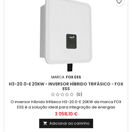
favorite_border
MARCA:
FOX ESS
H3-20.0-E 20KW - INVERSOR HÍBRIDO TRIFÁSICO - FOX
ESS
(0)
O inversor híbrido trifásico H3-20.0-E 20KW da marca FOX
ESS é a solução ideal para integração de energias
renováveis em sistemas de climatização. Garante eficiência
3 058,10 €
energética e sustentabilidade, proporcionando economia e
conforto para residências e empresas. Preços válidos até
Adicionar ao carrinho

30/6/2025 na compra conjunta com paineis fotovoltaicos.