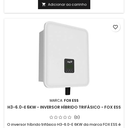
para residências e empresas. Preços válidos até 30/6/2025
Adicionar ao carrinho

na compra conjunta com paineis fotovoltaicos. Compra sem
paineis...
favorite_border
MARCA:
FOX ESS
H3-6.0-E 6KW - INVERSOR HÍBRIDO TRIFÁSICO - FOX ESS
(0)
O inversor híbrido trifásico H3-6.0-E 6KW da marca FOX ESS é