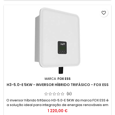
Compra sem paineis...
favorite_border
MARCA:
FOX ESS
H3-5.0-E 5KW - INVERSOR HÍBRIDO TRIFÁSICO - FOX ESS
(0)
O inversor híbrido trifásico H3-5.0-E 5KW da marca FOX ESS é
a solução ideal para integração de energias renováveis em
sistemas de climatização. Garante eficiência energética e
1 220,00 €
sustentabilidade, proporcionando economia e conforto