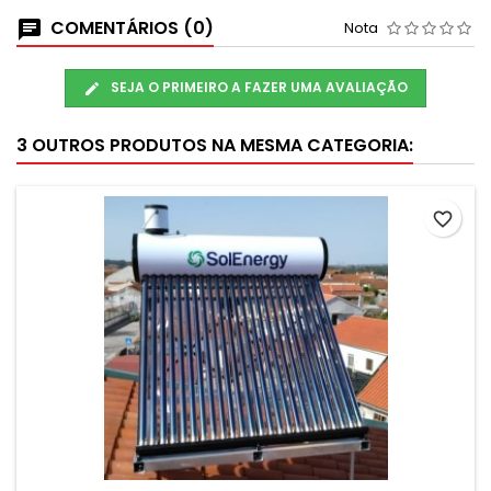
COMENTÁRIOS (0)
Nota
SEJA O PRIMEIRO A FAZER UMA AVALIAÇÃO
3 OUTROS PRODUTOS NA MESMA CATEGORIA:
favorite_border