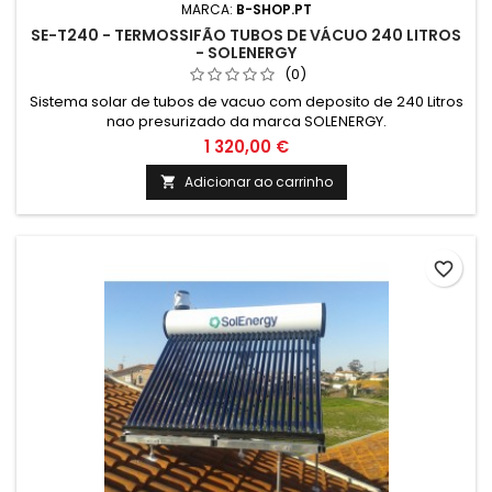
MARCA:
B-SHOP.PT
SE-T240 - TERMOSSIFÃO TUBOS DE VÁCUO 240 LITROS
- SOLENERGY
(0)
Sistema solar de tubos de vacuo com deposito de 240 Litros
nao presurizado da marca SOLENERGY.
1 320,00 €
Adicionar ao carrinho

favorite_border