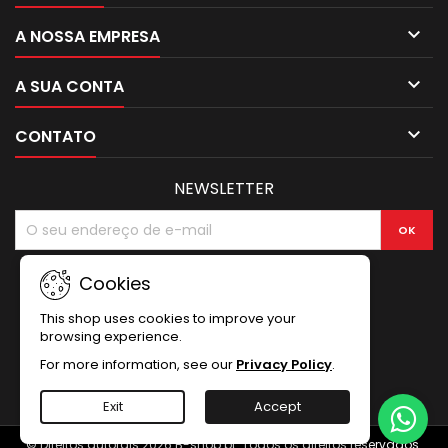

A NOSSA EMPRESA

A SUA CONTA

CONTATO
NEWSLETTER
Cookies
This shop uses cookies to improve your
browsing experience.
For more information, see our
Privacy Policy
.
Exit
Accept
© Direitos autorais 2026 B-shop.pt. Todos os direitos reservados.