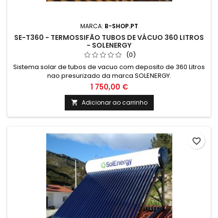
MARCA:
B-SHOP.PT
SE-T360 - TERMOSSIFÃO TUBOS DE VÁCUO 360 LITROS
- SOLENERGY
(0)
Sistema solar de tubos de vacuo com deposito de 360 Litros
nao presurizado da marca SOLENERGY.
1 750,00 €
Adicionar ao carrinho

favorite_border