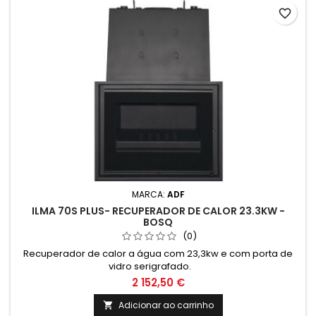
favorite_border
MARCA:
ADF
ILMA 70S PLUS- RECUPERADOR DE CALOR 23.3KW -
BOSQ
(0)
Recuperador de calor a água com 23,3kw e com porta de
vidro serigrafado.
2 152,50 €
Adicionar ao carrinho
