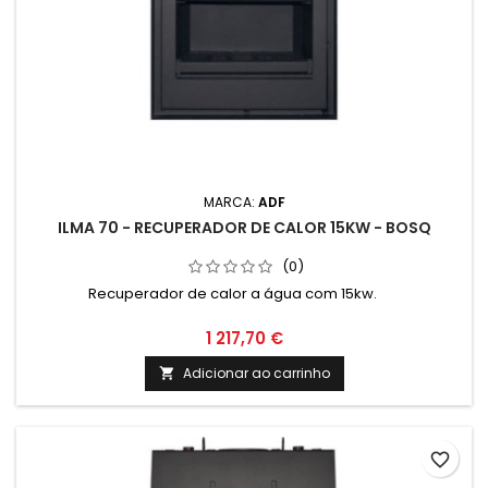
MARCA:
ADF
ILMA 70 - RECUPERADOR DE CALOR 15KW - BOSQ
(0)
Recuperador de calor a água com 15kw.
1 217,70 €
Adicionar ao carrinho

favorite_border