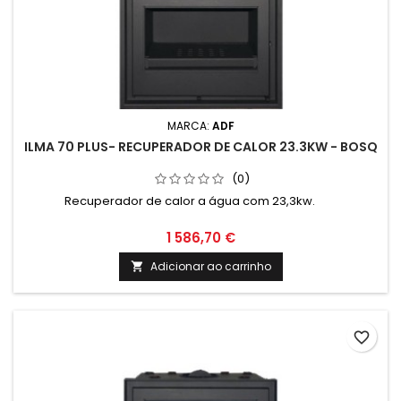
MARCA:
ADF
ILMA 70 PLUS- RECUPERADOR DE CALOR 23.3KW - BOSQ
(0)
Recuperador de calor a água com 23,3kw.
1 586,70 €
Adicionar ao carrinho

favorite_border