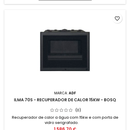
favorite_border
MARCA:
ADF
ILMA 70S - RECUPERADOR DE CALOR 15KW - BOSQ
(0)
Recuperador de calor a água com 15kw e com porta de
vidro serigrafado.
1 586,70 €