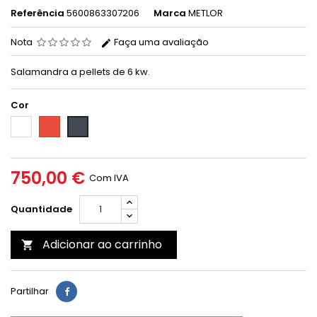
Referência
5600863307206
Marca
METLOR
Nota
Faça uma avaliação
Salamandra a pellets de 6 kw.
Cor
Branco
Vermelho
Preto
750,00 €
Com IVA
Quantidade
Adicionar ao carrinho

Partilhar