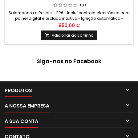
(0)
Salamandra a Pellets – EP6– Incluí controlo electrónico com
painel digital e teclado intuitivo– Ignição automática–
Relógio para funcionamento automático– Supervisão do
850,00 €
equipamento eléctrico com mensagens de alarme por
código de erro– Controlo automático da combustão em
Adicionar ao carrinho

função da temperatura ambiente e temperatura desejada–
Comando remoto com funções...
Siga-nos no Facebook

PRODUTOS

A NOSSA EMPRESA

A SUA CONTA

CONTATO