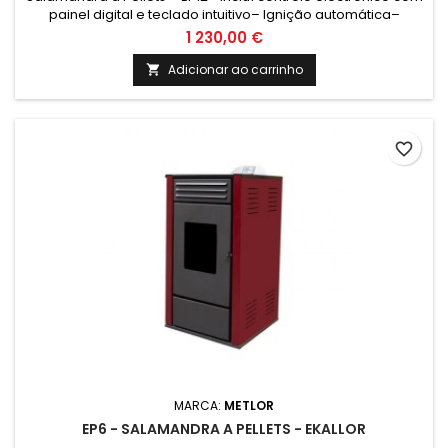
painel digital e teclado intuitivo– Ignição automática–
Relógio para funcionamento automático
1 230,00 €
Adicionar ao carrinho

favorite_border
MARCA:
METLOR
EP6 - SALAMANDRA A PELLETS - EKALLOR