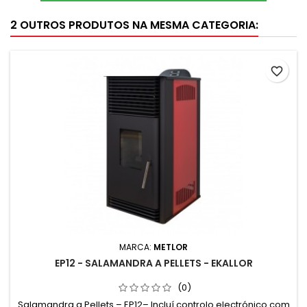
2 OUTROS PRODUTOS NA MESMA CATEGORIA:
favorite_border
MARCA:
METLOR
EP12 - SALAMANDRA A PELLETS - EKALLOR
(0)
Salamandra a Pellets – EP12– Incluí controlo electrónico com