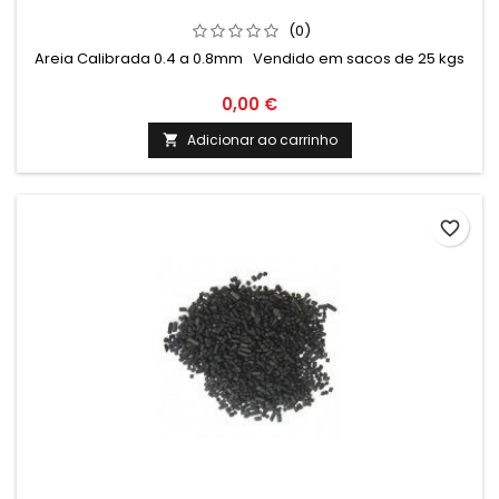
(0)
Areia Calibrada 0.4 a 0.8mm Vendido em sacos de 25 kgs
0,00 €
Adicionar ao carrinho

favorite_border