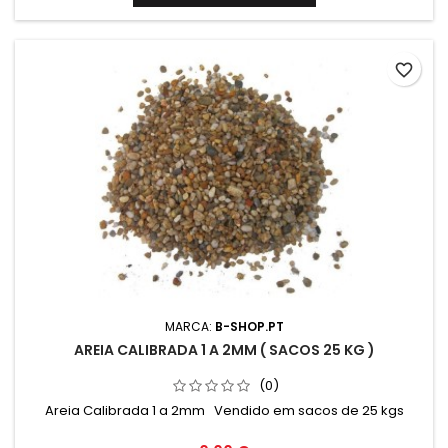
favorite_border
MARCA:
B-SHOP.PT
AREIA CALIBRADA 1 A 2MM ( SACOS 25 KG )
(0)
Areia Calibrada 1 a 2mm Vendido em sacos de 25 kgs