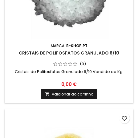
MARCA:
B-SHOP.PT
CRISTAIS DE POLIFOSFATOS GRANULADO 6/10
(0)
Cristais de Polifosfatos Granulado 6/10 Vendido ao Kg
0,00 €
Adicionar ao carrinho

favorite_border