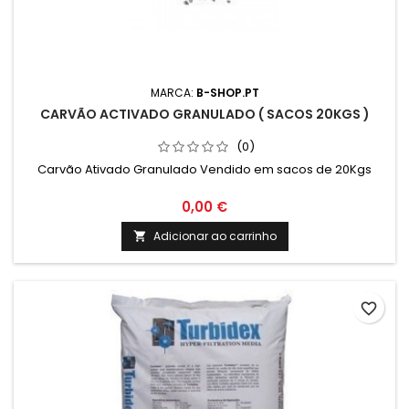
MARCA:
B-SHOP.PT
CARVÃO ACTIVADO GRANULADO ( SACOS 20KGS )
(0)
Carvão Ativado Granulado Vendido em sacos de 20Kgs
0,00 €
Adicionar ao carrinho

favorite_border