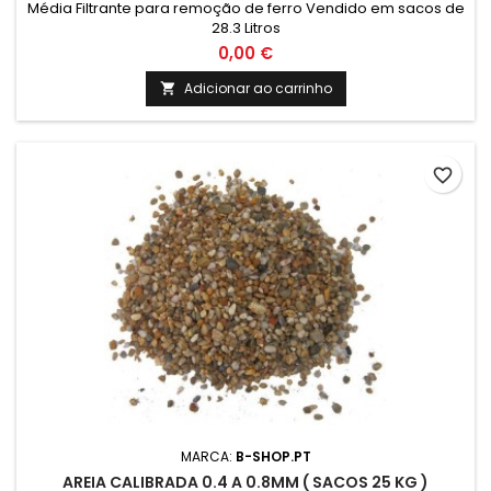
Média Filtrante para remoção de ferro Vendido em sacos de
28.3 Litros
0,00 €
Adicionar ao carrinho

favorite_border
MARCA:
B-SHOP.PT
AREIA CALIBRADA 0.4 A 0.8MM ( SACOS 25 KG )