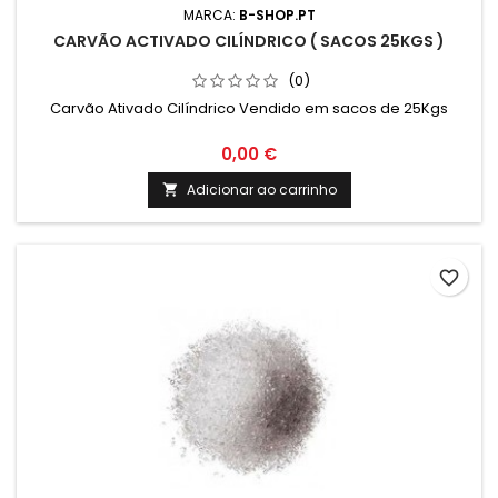
MARCA:
B-SHOP.PT
CARVÃO ACTIVADO CILÍNDRICO ( SACOS 25KGS )
(0)
Carvão Ativado Cilíndrico Vendido em sacos de 25Kgs
0,00 €
Adicionar ao carrinho

favorite_border