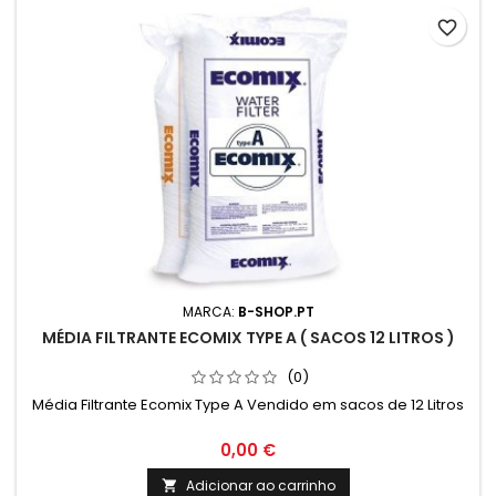
favorite_border
MARCA:
B-SHOP.PT
MÉDIA FILTRANTE ECOMIX TYPE A ( SACOS 12 LITROS )
(0)
Média Filtrante Ecomix Type A Vendido em sacos de 12 Litros
0,00 €
Adicionar ao carrinho
