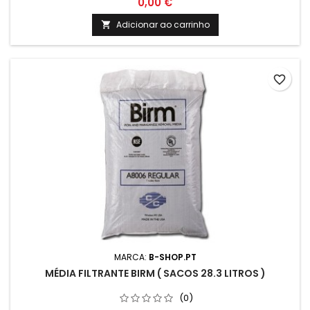
0,00 €
Adicionar ao carrinho

favorite_border
MARCA:
B-SHOP.PT
MÉDIA FILTRANTE BIRM ( SACOS 28.3 LITROS )
(0)