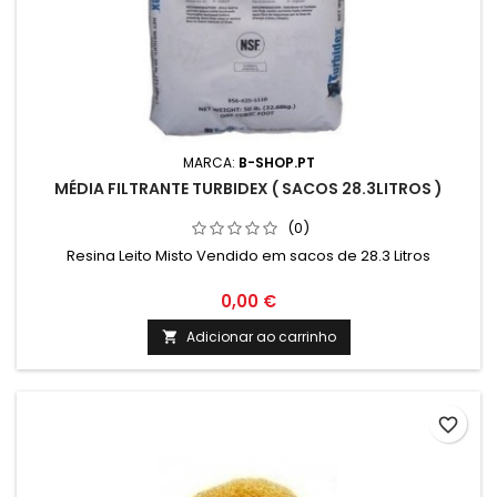
MARCA:
B-SHOP.PT
MÉDIA FILTRANTE TURBIDEX ( SACOS 28.3LITROS )
(0)
Resina Leito Misto Vendido em sacos de 28.3 Litros
0,00 €
Adicionar ao carrinho

favorite_border