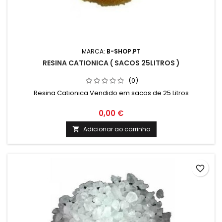
MARCA:
B-SHOP.PT
RESINA CATIONICA ( SACOS 25LITROS )
(0)
Resina Cationica Vendido em sacos de 25 Litros
0,00 €
Adicionar ao carrinho

favorite_border