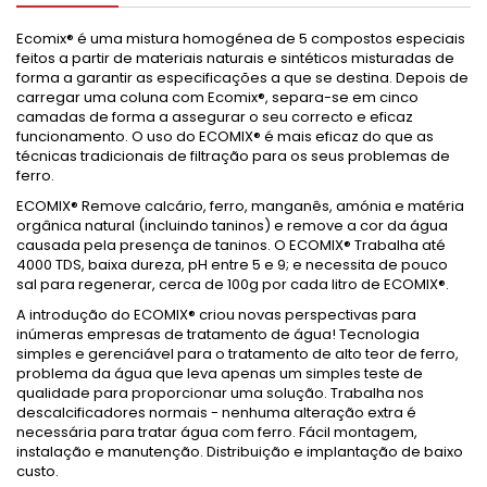
Ecomix® é uma mistura homogénea de 5 compostos especiais
feitos a partir de materiais naturais e sintéticos misturadas de
forma a garantir as especificações a que se destina. Depois de
carregar uma coluna com Ecomix®, separa-se em cinco
camadas de forma a assegurar o seu correcto e eficaz
funcionamento. O uso do ECOMIX® é mais eficaz do que as
técnicas tradicionais de filtração para os seus problemas de
ferro.
ECOMIX® Remove calcário, ferro, manganês, amónia e matéria
orgânica natural (incluindo taninos) e remove a cor da água
causada pela presença de taninos. O ECOMIX® Trabalha até
4000 TDS, baixa dureza, pH entre 5 e 9; e necessita de pouco
sal para regenerar, cerca de 100g por cada litro de ECOMIX®.
A introdução do ECOMIX® criou novas perspectivas para
inúmeras empresas de tratamento de água! Tecnologia
simples e gerenciável para o tratamento de alto teor de ferro,
problema da água que leva apenas um simples teste de
qualidade para proporcionar uma solução. Trabalha nos
descalcificadores normais - nenhuma alteração extra é
necessária para tratar água com ferro. Fácil montagem,
instalação e manutenção. Distribuição e implantação de baixo
custo.