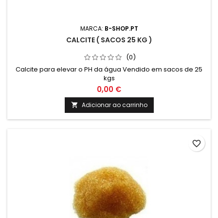
MARCA:
B-SHOP.PT
CALCITE ( SACOS 25 KG )
(0)
Calcite para elevar o PH da água Vendido em sacos de 25
kgs
0,00 €
Adicionar ao carrinho

favorite_border