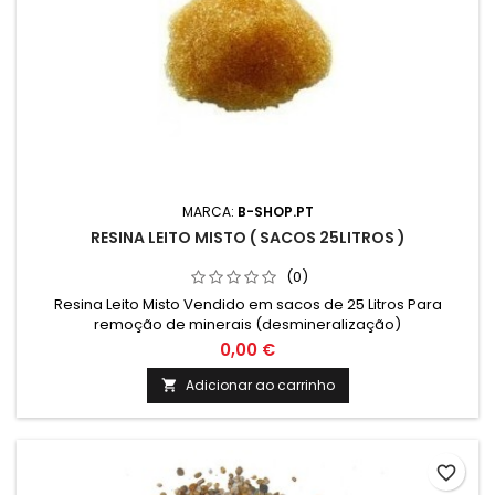
MARCA:
B-SHOP.PT
RESINA LEITO MISTO ( SACOS 25LITROS )
(0)
Resina Leito Misto Vendido em sacos de 25 Litros Para
remoção de minerais (desmineralização)
0,00 €
Adicionar ao carrinho

favorite_border