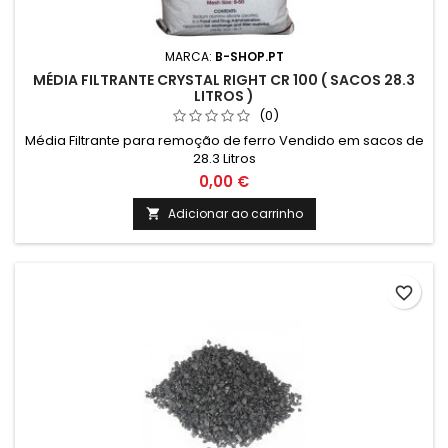
MARCA:
B-SHOP.PT
MÉDIA FILTRANTE CRYSTAL RIGHT CR 100 ( SACOS 28.3
LITROS )
(0)
Média Filtrante para remoção de ferro Vendido em sacos de
28.3 Litros
0,00 €
Adicionar ao carrinho

favorite_border