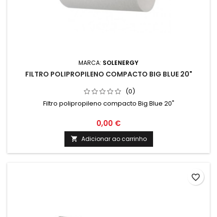
MARCA:
SOLENERGY
FILTRO POLIPROPILENO COMPACTO BIG BLUE 20"
(0)
Filtro polipropileno compacto Big Blue 20"
0,00 €
Adicionar ao carrinho

favorite_border