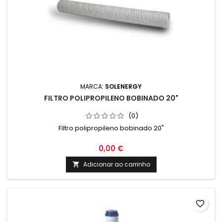
MARCA:
SOLENERGY
FILTRO POLIPROPILENO BOBINADO 20"
(0)
Filtro polipropileno bobinado 20"
0,00 €
Adicionar ao carrinho

favorite_border