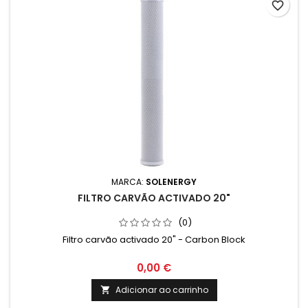
favorite_border
MARCA:
SOLENERGY
FILTRO CARVÃO ACTIVADO 20"
(0)
Filtro carvão activado 20" - Carbon Block
0,00 €
Adicionar ao carrinho
