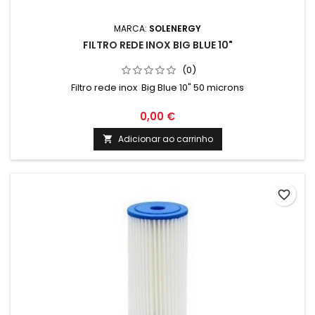
MARCA:
SOLENERGY
FILTRO REDE INOX BIG BLUE 10"
(0)
Filtro rede inox Big Blue 10" 50 microns
0,00 €
Adicionar ao carrinho

favorite_border