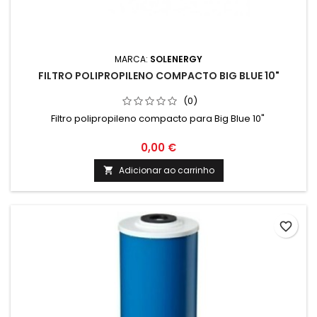
MARCA:
SOLENERGY
FILTRO POLIPROPILENO COMPACTO BIG BLUE 10"
(0)
Filtro polipropileno compacto para Big Blue 10"
0,00 €
Adicionar ao carrinho

favorite_border