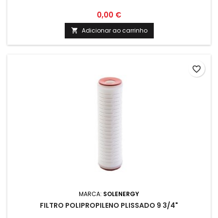
0,00 €
Adicionar ao carrinho

favorite_border
MARCA:
SOLENERGY
FILTRO POLIPROPILENO PLISSADO 9 3/4"