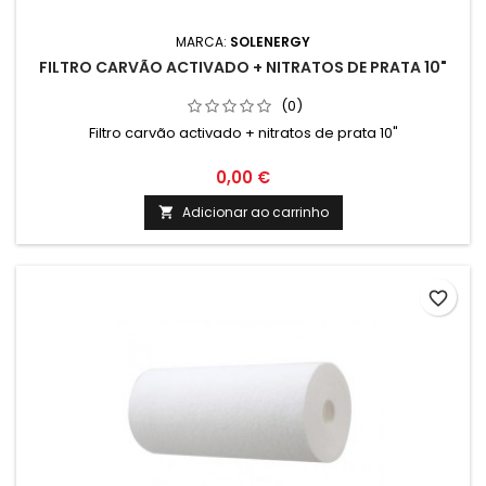
MARCA:
SOLENERGY
FILTRO CARVÃO ACTIVADO + NITRATOS DE PRATA 10"
(0)
Filtro carvão activado + nitratos de prata 10"
0,00 €
Adicionar ao carrinho

favorite_border