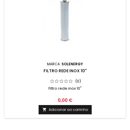
MARCA:
SOLENERGY
FILTRO REDE INOX 10"
(0)
Filtro rede inox 10"
0,00 €
Adicionar ao carrinho
