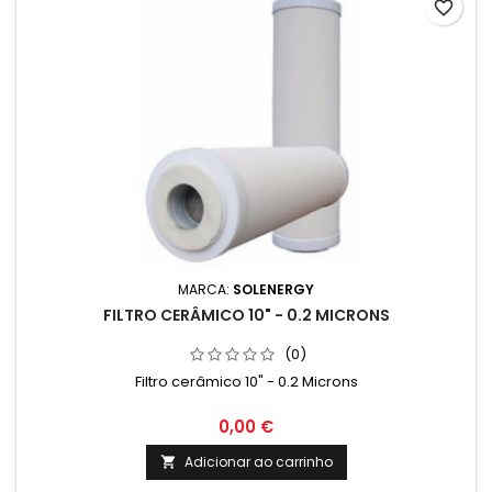
favorite_border
MARCA:
SOLENERGY
FILTRO CERÂMICO 10" - 0.2 MICRONS
(0)
Filtro cerâmico 10" - 0.2 Microns
0,00 €
Adicionar ao carrinho
