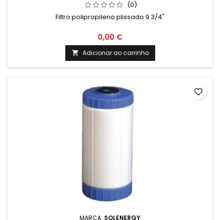
(0)
Filtro polipropileno plissado 9 3/4"
0,00 €
Adicionar ao carrinho

favorite_border
MARCA:
SOLENERGY