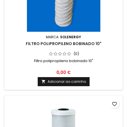
MARCA:
SOLENERGY
FILTRO POLIPROPILENO BOBINADO 10"
(0)
Filtro polipropileno bobinado 10"
0,00 €
Adicionar ao carrinho

favorite_border