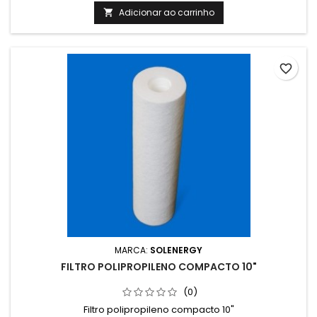
Adicionar ao carrinho

favorite_border
MARCA:
SOLENERGY
FILTRO POLIPROPILENO COMPACTO 10"
(0)
Filtro polipropileno compacto 10"