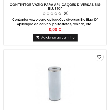
CONTENTOR VAZIO PARA APLICAÇÕES DIVERSAS BIG
BLUE 10"
(0)
Contentor vazio para aplicações diversas Big Blue 10"
Aplicação de carvão, polifosfatos, resinas, etc...
0,00 €
Adicionar ao carrinho

favorite_border