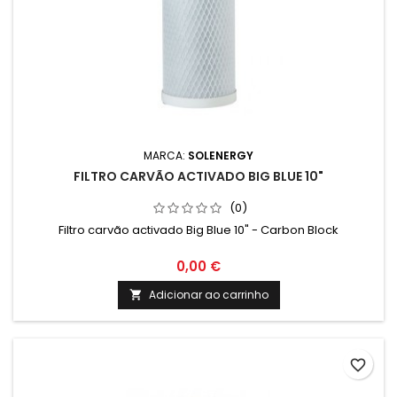
MARCA:
SOLENERGY
FILTRO CARVÃO ACTIVADO BIG BLUE 10"
(0)
Filtro carvão activado Big Blue 10" - Carbon Block
0,00 €
Adicionar ao carrinho

favorite_border