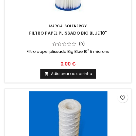
MARCA:
SOLENERGY
FILTRO PAPEL PLISSADO BIG BLUE 10"
(0)
Filtro papel plissado Big Blue 10" 5 microns
0,00 €
Adicionar ao carrinho

favorite_border