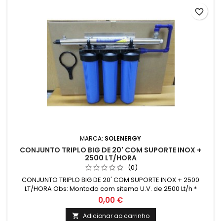
favorite_border
MARCA:
SOLENERGY
CONJUNTO TRIPLO BIG DE 20' COM SUPORTE INOX +
2500 LT/HORA
(0)
CONJUNTO TRIPLO BIG DE 20' COM SUPORTE INOX + 2500
LT/HORA Obs: Montado com sitema U.V. de 2500 Lt/h *
Elementos filtrantes não incluídos
0,00 €
Adicionar ao carrinho
