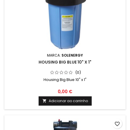
MARCA:
SOLENERGY
HOUSING BIG BLUE 10" X 1"
(0)
Housing Big Blue 10" x 1"
0,00 €
Adicionar ao carrinho

favorite_border