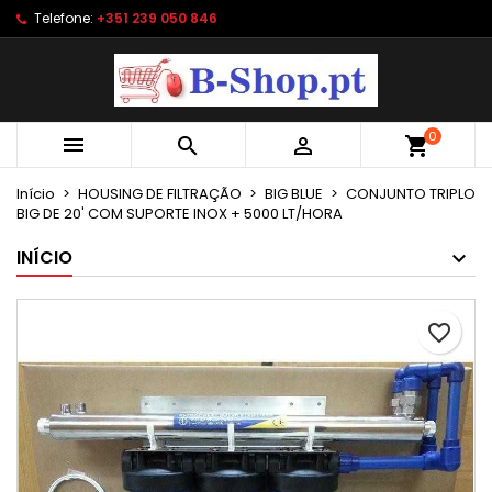
Telefone:
+351 239 050 846
×
×
×
As minhas listas de desejos
Criar lista de desejos
Entrar
Criar uma lista
add_circle_outline
É necessário ter sessão iniciada para guardar
Nome da lista de desejos
produtos na sua lista de desejos.
0



shopping_cart
Cancelar
Entrar
Início
HOUSING DE FILTRAÇÃO
BIG BLUE
CONJUNTO TRIPLO
BIG DE 20' COM SUPORTE INOX + 5000 LT/HORA
Cancelar
Criar lista de desejos
INÍCIO
favorite_border