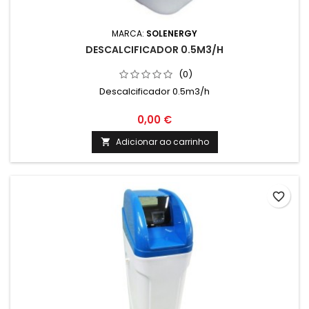
MARCA:
SOLENERGY
DESCALCIFICADOR 0.5M3/H
(0)
Descalcificador 0.5m3/h
0,00 €
Adicionar ao carrinho

favorite_border