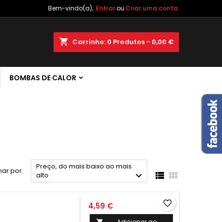
Bem-vindo(a),
Entrar
ou
Criar uma conta
×
×
×
×
shopping_cart
Carrinho:
0
Produtos - 0,00 €
 de
BOMBAS DE CALOR
)
r
s
Preço, do mais baixo ao mais
ar por:



alto
favorite_border
4,59 €
Adicionar ao
