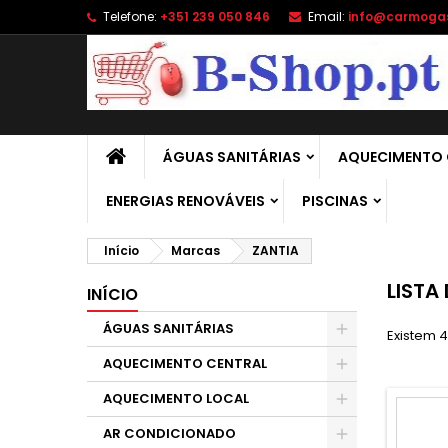
Telefone:
+351 239 050 846
Email:
info@carmoga
A
(
C
E
add_circle_outline
((
É 
No
de
ÁGUAS SANITÁRIAS
AQUECIMENTO 
ENERGIAS RENOVÁVEIS
PISCINAS
Início
Marcas
ZANTIA
LISTA
INÍCIO
ÁGUAS SANITÁRIAS
Existem 4
AQUECIMENTO CENTRAL
AQUECIMENTO LOCAL
AR CONDICIONADO