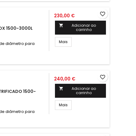
favorite_border
230,00 €
Adicionar ao

OX 1500-3000L
carrinho
Mais
 de diâmetro para
favorite_border
240,00 €
Adicionar ao

RIFICADO 1500-
carrinho
Mais
 de diâmetro para