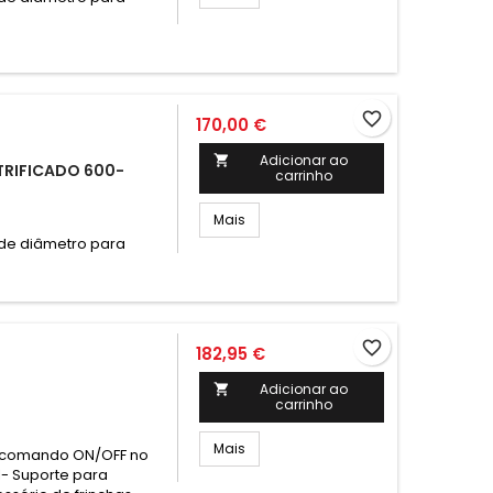
favorite_border
170,00 €
Adicionar ao

RIFICADO 600-
carrinho
Mais
 de diâmetro para
favorite_border
182,95 €
Adicionar ao

carrinho
Mais
m comando ON/OFF no
l- Suporte para