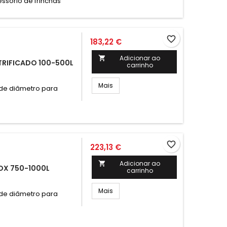
ssório de frinchas
favorite_border
183,22 €
Adicionar ao

RIFICADO 100-500L
carrinho
Mais
 de diâmetro para
favorite_border
223,13 €
Adicionar ao

OX 750-1000L
carrinho
Mais
 de diâmetro para