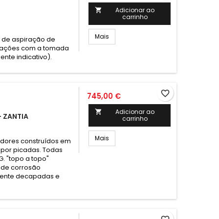
Adicionar ao

carrinho
Mais
a de aspiração de
alações com a tomada
nte indicativo).
favorite_border
745,00 €
Adicionar ao

- ZANTIA
carrinho
Mais
adores construídos em
o por picadas. Todas
. "topo a topo"
 de corrosão
rmente decapadas e