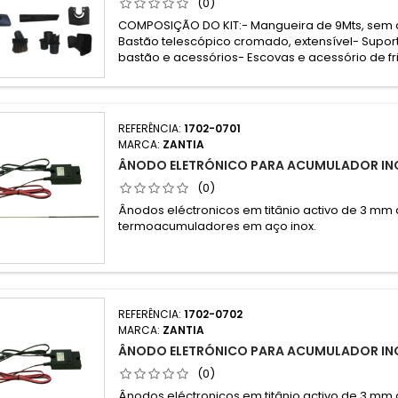
(0)
COMPOSIÇÃO DO KIT:- Mangueira de 9Mts, se
Bastão telescópico cromado, extensível- Supor
bastão e acessórios- Escovas e acessório de f
REFERÊNCIA:
1702-0701
MARCA:
ZANTIA
ÂNODO ELETRÓNICO PARA ACUMULADOR IN
(0)
Ânodos eléctronicos em titânio activo de 3 mm
termoacumuladores em aço inox.
REFERÊNCIA:
1702-0702
MARCA:
ZANTIA
ÂNODO ELETRÓNICO PARA ACUMULADOR IN
(0)
Ânodos eléctronicos em titânio activo de 3 mm