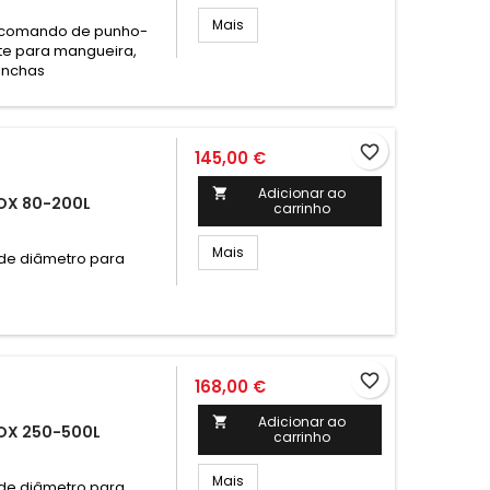
Mais
m comando de punho-
te para mangueira,
rinchas
favorite_border
145,00 €
Adicionar ao

OX 80-200L
carrinho
Mais
 de diâmetro para
favorite_border
168,00 €
Adicionar ao

OX 250-500L
carrinho
Mais
 de diâmetro para