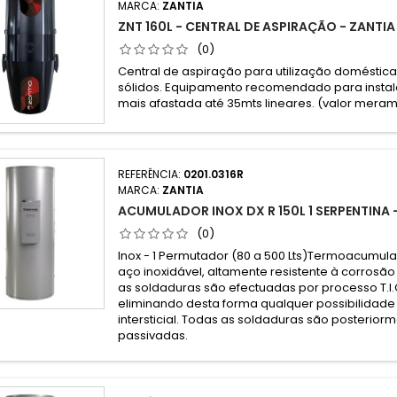
MARCA:
ZANTIA
ZNT 160L - CENTRAL DE ASPIRAÇÃO - ZANTIA
(0)
Central de aspiração para utilização doméstic
sólidos. Equipamento recomendado para inst
mais afastada até 35mts lineares. (valor merame
REFERÊNCIA:
0201.0316R
MARCA:
ZANTIA
ACUMULADOR INOX DX R 150L 1 SERPENTINA 
(0)
Inox - 1 Permutador (80 a 500 Lts)Termoacumul
aço inoxidável, altamente resistente à corrosã
as soldaduras são efectuadas por processo T.I.G
eliminando desta forma qualquer possibilidade
intersticial. Todas as soldaduras são posterio
passivadas.