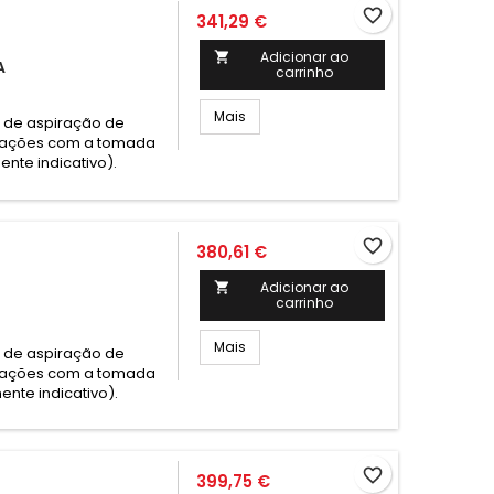
favorite_border
341,29 €
Adicionar ao

A
carrinho
Mais
a de aspiração de
alações com a tomada
nte indicativo).
favorite_border
380,61 €
Adicionar ao

carrinho
Mais
a de aspiração de
alações com a tomada
ente indicativo).
favorite_border
399,75 €