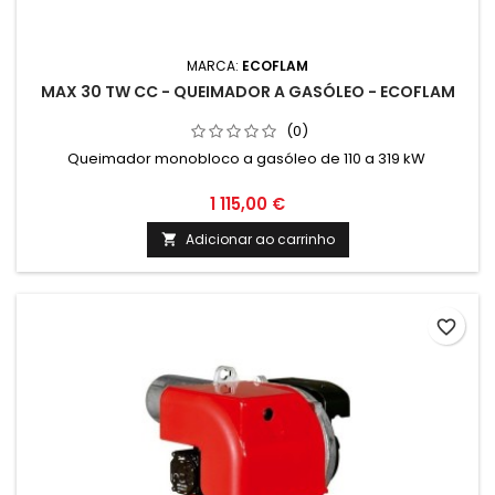
MARCA:
ECOFLAM
MAX 30 TW CC - QUEIMADOR A GASÓLEO - ECOFLAM
(0)
Queimador monobloco a gasóleo de 110 a 319 kW
1 115,00 €
Adicionar ao carrinho

favorite_border