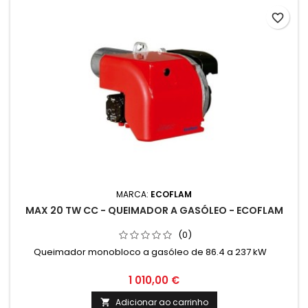
favorite_border
MARCA:
ECOFLAM
MAX 20 TW CC - QUEIMADOR A GASÓLEO - ECOFLAM
(0)
Queimador monobloco a gasóleo de 86.4 a 237 kW
1 010,00 €
Adicionar ao carrinho
