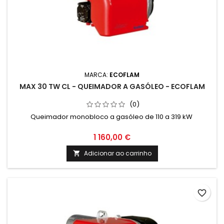
MARCA:
ECOFLAM
MAX 30 TW CL - QUEIMADOR A GASÓLEO - ECOFLAM
(0)
Queimador monobloco a gasóleo de 110 a 319 kW
1 160,00 €
Adicionar ao carrinho

favorite_border