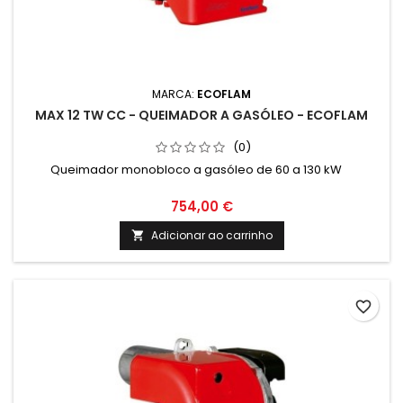
MARCA:
ECOFLAM
MAX 12 TW CC - QUEIMADOR A GASÓLEO - ECOFLAM
(0)
Queimador monobloco a gasóleo de 60 a 130 kW
754,00 €
Adicionar ao carrinho

favorite_border