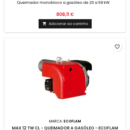
Queimador monobloco a gasóleo de 20 a 59 kW
808,11 €
Adicionar ao carrinho

favorite_border
MARCA:
ECOFLAM
MAX 12 TW CL - QUEIMADOR A GASÓLEO - ECOFLAM