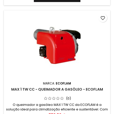
favorite_border
MARCA:
ECOFLAM
MAX 1 TW CC - QUEIMADOR A GASÓLEO - ECOFLAM
(0)
O queimador a gasóleo MAX 1 TW CC da ECOFLAM é a
solução ideal para climatização eficiente e sustentável. Com
tecnologia de ponta, oferece alto desempenho e baixo