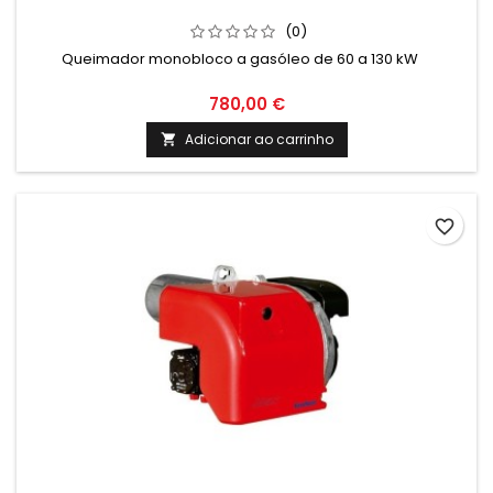
(0)
Queimador monobloco a gasóleo de 60 a 130 kW
780,00 €
Adicionar ao carrinho

favorite_border