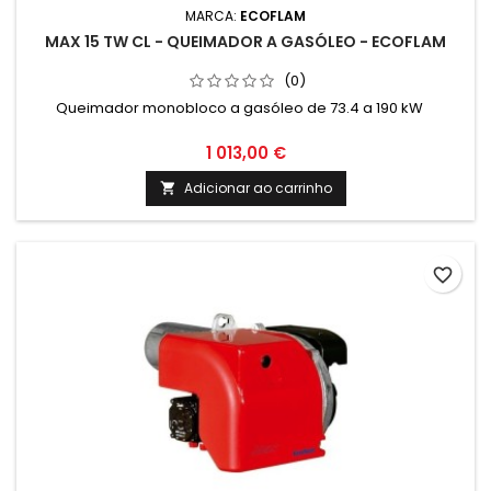
MARCA:
ECOFLAM
MAX 15 TW CL - QUEIMADOR A GASÓLEO - ECOFLAM
(0)
Queimador monobloco a gasóleo de 73.4 a 190 kW
1 013,00 €
Adicionar ao carrinho

favorite_border