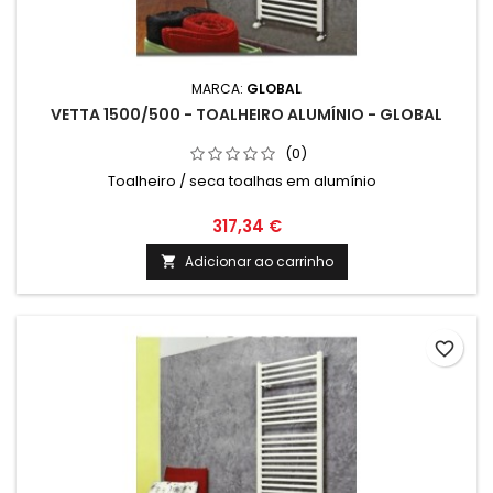
MARCA:
GLOBAL
VETTA 1500/500 - TOALHEIRO ALUMÍNIO - GLOBAL
(0)
Toalheiro / seca toalhas em alumínio
317,34 €
Adicionar ao carrinho

favorite_border