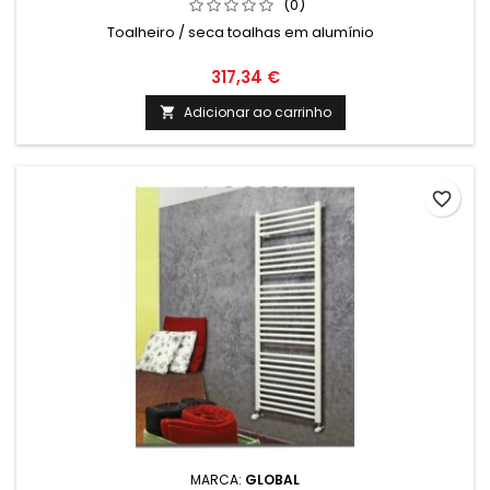
(0)
Toalheiro / seca toalhas em alumínio
317,34 €
Adicionar ao carrinho

favorite_border
MARCA:
GLOBAL