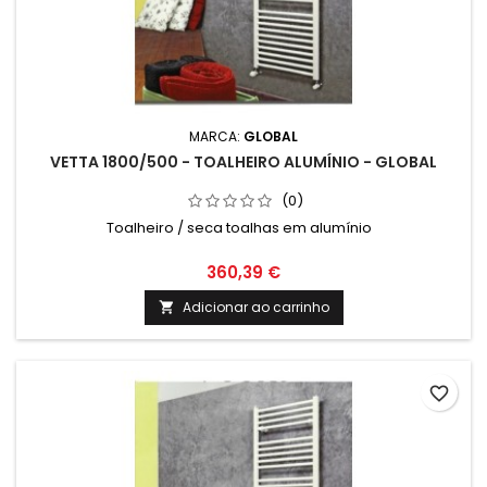
MARCA:
GLOBAL
VETTA 1800/500 - TOALHEIRO ALUMÍNIO - GLOBAL
(0)
Toalheiro / seca toalhas em alumínio
360,39 €
Adicionar ao carrinho

favorite_border