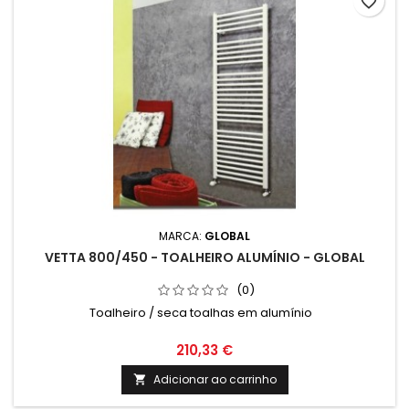
favorite_border
MARCA:
GLOBAL
VETTA 800/450 - TOALHEIRO ALUMÍNIO - GLOBAL
(0)
Toalheiro / seca toalhas em alumínio
210,33 €
Adicionar ao carrinho
