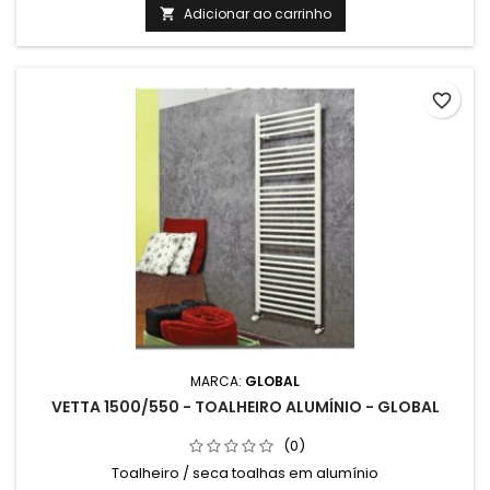
Adicionar ao carrinho

favorite_border
MARCA:
GLOBAL
VETTA 1500/550 - TOALHEIRO ALUMÍNIO - GLOBAL
(0)
Toalheiro / seca toalhas em alumínio