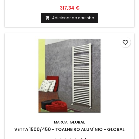
317,34 €
Adicionar ao carrinho

favorite_border
MARCA:
GLOBAL
VETTA 1500/450 - TOALHEIRO ALUMÍNIO - GLOBAL