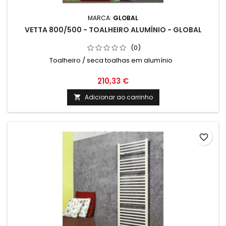
MARCA:
GLOBAL
VETTA 800/500 - TOALHEIRO ALUMÍNIO - GLOBAL
(0)
Toalheiro / seca toalhas em alumínio
210,33 €
Adicionar ao carrinho

favorite_border