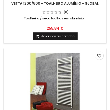
VETTA 1200/500 - TOALHEIRO ALUMÍNIO - GLOBAL
(0)
Toalheiro / seca toalhas em alumínio
255,84 €
Adicionar ao carrinho

favorite_border