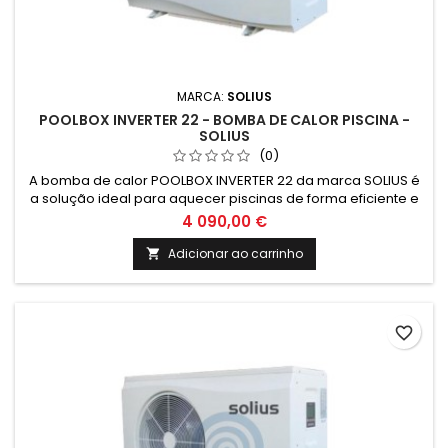
MARCA:
SOLIUS
POOLBOX INVERTER 22 - BOMBA DE CALOR PISCINA -
SOLIUS
(0)
A bomba de calor POOLBOX INVERTER 22 da marca SOLIUS é
a solução ideal para aquecer piscinas de forma eficiente e
económica. Com tecnologia inverter, garante um
4 090,00 €
desempenho otimizado e baixo consumo energético.
Desfrute de água aquecida durante todo o ano!
Adicionar ao carrinho

favorite_border