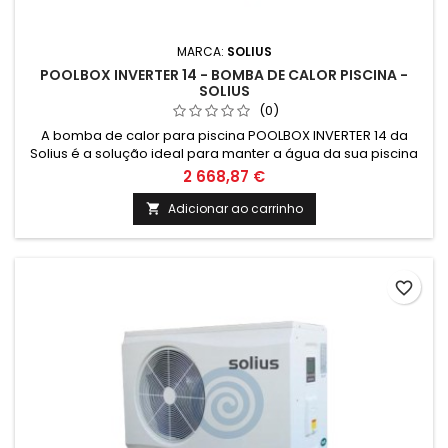
MARCA:
SOLIUS
POOLBOX INVERTER 14 - BOMBA DE CALOR PISCINA -
SOLIUS
(0)
A bomba de calor para piscina POOLBOX INVERTER 14 da
Solius é a solução ideal para manter a água da sua piscina
sempre na temperatura ideal. Com tecnologia inverter,
2 668,87 €
eficiência energética e fácil de instalar, garante o conforto e
a economia que procura. Aproveite já!
Adicionar ao carrinho

favorite_border