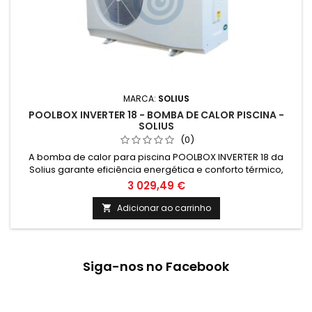
MARCA:
SOLIUS
POOLBOX INVERTER 18 - BOMBA DE CALOR PISCINA -
SOLIUS
(0)
A bomba de calor para piscina POOLBOX INVERTER 18 da
Solius garante eficiência energética e conforto térmico,
permitindo prolongar a utilização da piscina durante todo o
3 029,49 €
ano com baixos custos de energia. Com tecnologia inverter
e design compacto, é a escolha ideal para quem procura
Adicionar ao carrinho

soluções sustentáveis de climatização.
Siga-nos no Facebook