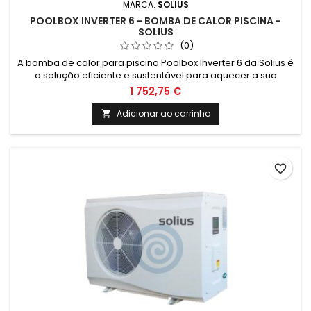
MARCA:
SOLIUS
POOLBOX INVERTER 6 - BOMBA DE CALOR PISCINA -
SOLIUS
(0)
A bomba de calor para piscina Poolbox Inverter 6 da Solius é
a solução eficiente e sustentável para aquecer a sua
piscina. Com tecnologia inverter, garante um desempenho
1 752,75 €
superior e economia de energia. Aproveite já o conforto e a
eficiência desta bomba de calor Solius.
Adicionar ao carrinho

favorite_border