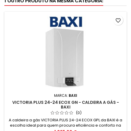
1 OUTRO PRODUTO NA MESMA CATEGORIA:
favorite_border
MARCA:
BAXI
VICTORIA PLUS 24-24 ECOX GN - CALDEIRA A GÁS -
BAXI
(0)
A caldeira a gás VICTORIA PLUS 24-24 ECOX GPL da BAXI é a
escolha ideal para quem procura eficiência e conforto na
climatização de espaços. Com tecnologia EcoX, garante um