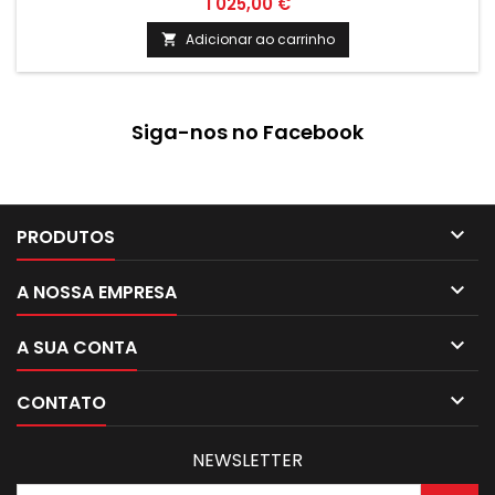
1 025,00 €
funcionamento sustentável e económico, proporcionando
um ambiente agradável em qualquer divisão.
Adicionar ao carrinho

Siga-nos no Facebook

PRODUTOS

A NOSSA EMPRESA

A SUA CONTA

CONTATO
NEWSLETTER