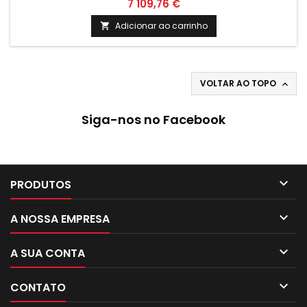
microprocessador, auto-adaptivo, com funções de
7 109,76 €
diagnóstico e históricos de funcionamento; Set Point distinto
em AQS e AQC
Adicionar ao carrinho

VOLTAR AO TOPO

Siga-nos no Facebook

PRODUTOS

A NOSSA EMPRESA

A SUA CONTA

CONTATO