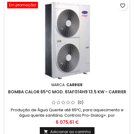
Em promoção!
favorite_border
MARCA:
CARRIER
BOMBA CALOR 65ºC MOD. 61AF014H9 13.5 KW - CARRIER
(0)
Produção de Água Quente até 65ºC, para aquecimento e
água quente sanitária; Controlo Pro-Dialog+: por
microprocessador, auto-adaptivo, com funções de
6 075,61 €
diagnóstico e históricos de funcionamento; Set Point distinto
em AQS e AQC
Adicionar ao carrinho
