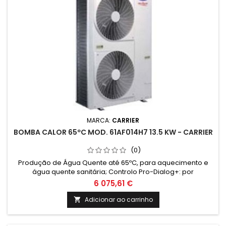
MARCA:
CARRIER
BOMBA CALOR 65ºC MOD. 61AF014H7 13.5 KW - CARRIER
(0)
Produção de Água Quente até 65ºC, para aquecimento e
água quente sanitária; Controlo Pro-Dialog+: por
microprocessador, auto-adaptivo, com funções de
6 075,61 €
diagnóstico e históricos de funcionamento; Set Point distinto
em AQS e AQC
Adicionar ao carrinho
