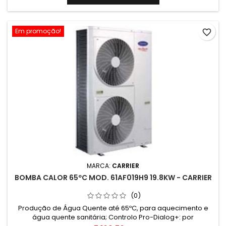
Em promoção!
favorite_border
MARCA:
CARRIER
BOMBA CALOR 65ºC MOD. 61AF019H9 19.8KW - CARRIER
(0)
Produção de Água Quente até 65ºC, para aquecimento e
água quente sanitária; Controlo Pro-Dialog+: por