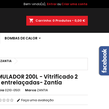
Bem-vindo(a),
Entrar
ou
Criar uma conta
×
×
×
shopping_cart
Carrinho:
0
Produtos - 0,00 €
 de
BOMBAS DE CALOR
r
s
ZANTIA
ULADOR 200L - Vitrificado 2
. entrelaçadas- Zantia
cia
0210-0501
Marca
ZANTIA
Faça uma avaliação