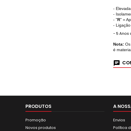
- Elevada
- Isolame
- "
R
" = Ap
- Ligação
- 5 Anos 
Nota:
Os 
é materia
COM
PRODUTOS
A NOSS
Promoção
Envios
Novos produtos
Política 