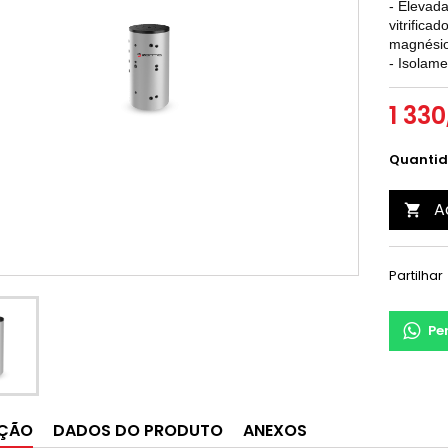
- Elevada
vitrifica
magnésio
- Isolam
1 330
Quanti
A

Partilhar
Pe
IÇÃO
DADOS DO PRODUTO
ANEXOS