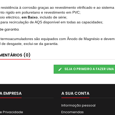
 resistência à corrosão graças ao revestimento vitrificado e ao sistem
nto rigido em poliuretano e revestimento em PVC;
oio eléctrico,
em Baixo
, incluido de série;
 para recirculação de AQS disponível em todas as capacidades;
de garantia.
termoacumuladores são equipados com Ânodo de Magnésio e devem se
l de desgaste, exclui-se da garantia.
ENTÁRIOS (0)
SEJA O PRIMEIRO A FAZER UMA
A EMPRESA
A SUA CONTA
Informação pessoal
de Privacidade
Encomendas