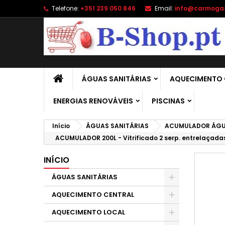
Telefone:
+351 239 050 846
Email:
info@carmoga
A
C
E
add_circle_outline
É 
No
de
ÁGUAS SANITÁRIAS
AQUECIMENTO 
ENERGIAS RENOVÁVEIS
PISCINAS
Início
ÁGUAS SANITÁRIAS
ACUMULADOR ÁGU
ACUMULADOR 200L - Vitrificado 2 serp. entrelaçada
INÍCIO
ÁGUAS SANITÁRIAS
AQUECIMENTO CENTRAL
AQUECIMENTO LOCAL