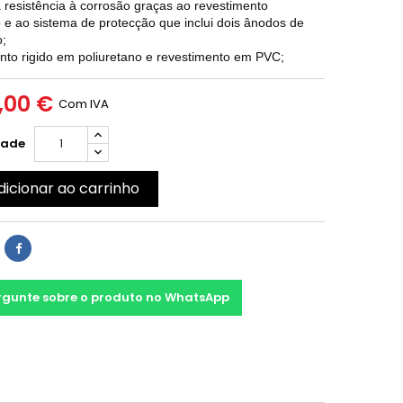
 resistência à corrosão graças ao revestimento
do e ao sistema de protecção que inclui dois ânodos de
;
ento rigido em poliuretano e revestimento em PVC;
,00 €
Com IVA
dade
dicionar ao carrinho
rgunte sobre o produto no WhatsApp