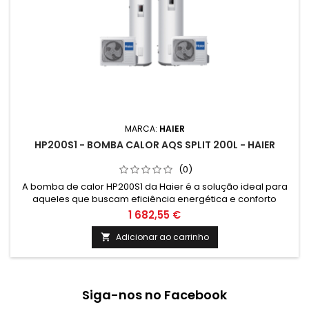
MARCA:
HAIER
HP200S1 - BOMBA CALOR AQS SPLIT 200L - HAIER
(0)
A bomba de calor HP200S1 da Haier é a solução ideal para
aqueles que buscam eficiência energética e conforto
térmico. Com capacidade de 200 litros, é perfeita para
1 682,55 €
aquecer a água da sua casa de forma sustentável. Adquira
já e desfrute de uma água quente sempre disponível!
Adicionar ao carrinho

Siga-nos no Facebook