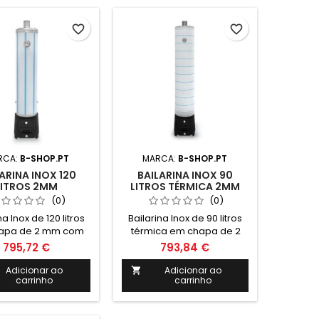
 1630mm Altura total
garante eficiência
 cepo: 2030mm
energética e conforto
ametro: 510mm
térmico para sua
favorite_border
favorite_border
residência ou negócio.
Aproveite já!
RCA:
B-SHOP.PT
MARCA:
B-SHOP.PT
ARINA INOX 120
BAILARINA INOX 90
LITROS 2MM
LITROS TÉRMICA 2MM
(0)
(0)
na Inox de 120 litros
Bailarina Inox de 90 litros
apa de 2 mm com
térmica em chapa de 2
em ferro fundido.
mm com cêpo em ferro
795,72 €
793,84 €
 Ânodo de magnésio
fundido. Inclui: Ânodo de
a de segurança 6
magnésio Valvula de
Adicionar ao
Adicionar ao

carrinho
carrinho
Termómetro e
segurança 6 Bar
refratário Medidas:
Termómetro e cordão
 1640mm Altura total
refratário Medidas: Altura: