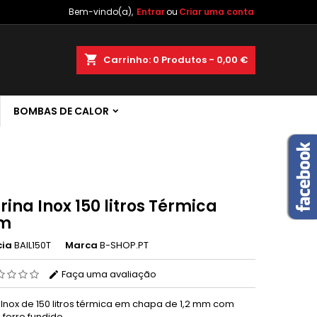
Bem-vindo(a),
Entrar
ou
Criar uma conta
×
×
×
shopping_cart
Carrinho:
0
Produtos - 0,00 €
 de
BOMBAS DE CALOR
r
s
rina Inox 150 litros Térmica
mm
cia
BAIL150T
Marca
B-SHOP.PT
Faça uma avaliação
a Inox de 150 litros térmica em chapa de 1,2 mm com
ferro fundido.