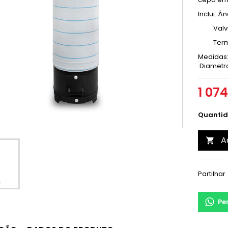
Inclui: 
Valvula
Termóme
Medidas:
Diametr
1 074
Quanti
A

Partilhar
Pe