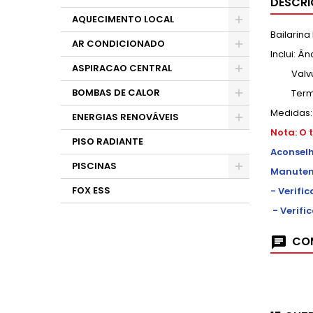
DESCR
AQUECIMENTO LOCAL
Bailarina
AR CONDICIONADO
Inclui: 
ASPIRACAO CENTRAL
Valvula
BOMBAS DE CALOR
Termóme
Medidas:
ENERGIAS RENOVÁVEIS
Nota: O 
PISO RADIANTE
Aconselh
PISCINAS
Manuten
FOX ESS
- Verifi
- Verifi
COM