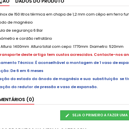
IÇÃO
DADOS DO PRODUTO
 Inox de 150 litros térmica em chapa de 1,2 mm com cêpo em ferro fu
Ânodo de magnésio
 de segurança 6 Bar
tro e cordão refratário
 Altura: 1400mm Altura total com cepo: 1770mm Diametro: 520mm
transporte deste artigo tem custos acrescidos. Contacte-nos a
amento Técnico: É aconselhável a montagem de 1 vaso de expans
ção: De 6 em 6 meses
cação do estado do ânodo de magnésio e sua substituição se ti
cação do redutor de pressão e vaso de expansão.
ENTÁRIOS (0)
SEJA O PRIMEIRO A FAZER UMA