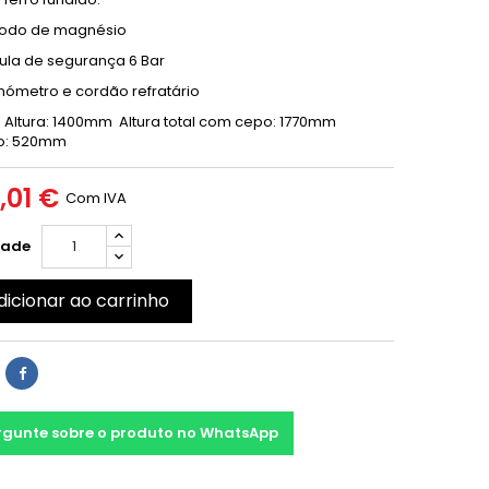
Ânodo de magnésio
 de segurança 6 Bar
tro e cordão refratário
 Altura: 1400mm Altura total com cepo: 1770mm
o: 520mm
,01 €
Com IVA
dade
dicionar ao carrinho
rgunte sobre o produto no WhatsApp