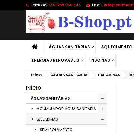
Telefone:
+351 239 050 846
Email:
info@carmoga
A
C
E
add_circle_outline
É 
No
de
ÁGUAS SANITÁRIAS
AQUECIMENTO 
ENERGIAS RENOVÁVEIS
PISCINAS
Início
ÁGUAS SANITÁRIAS
BAILARINAS
Ba
INÍCIO
ÁGUAS SANITÁRIAS
ACUMULADOR ÁGUA SANITÁRIA
BAILARINAS
SEM ISOLAMENTO