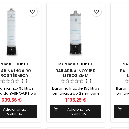
 1630mm Altura total
Altura:
 cepo: 2030mm
com
ametro: 520mm
Di
favorite_border
favorite_border
RCA:
B-SHOP.PT
MARCA:
B-SHOP.PT
MA
LARINA INOX 90
BAILARINA INOX 150
BAIL
TROS TÉRMICA
LITROS 2MM
(0)
(0)
arina Inox 90 litros
Bailarina Inox de 150 litros
Bailari
a da B-SHOP.PT é a
em chapa de 2 mm com
em ch
ção perfeita para
cêpo em ferro fundido.
cêpo 
689,66 €
1 196,25 €
enar e conservar
Inclui: Ânodo de magnésio
Inclui:
quentes por longos
Válvula de segurança 6
Valvul
Adicionar ao
Adicionar ao


carrinho
carrinho
odos. Com design
Bar Termómetro e
Bar 
nte e durabilidade
cordão refratário Medidas:
cordão 
garantida, é o
Altura: 1400mm Altura total
Altura: