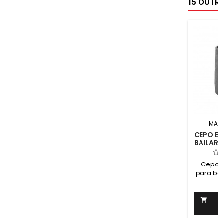
15 OUT
MA
CEPO 
BAILAR
Cepo
para ba
