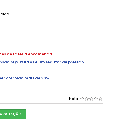
ndido.
ntes de fazer a encomenda.
ão AQS 12 litros e um redutor de pressão.
ver corroído mais de 30%.
Nota
 AVALIAÇÃO