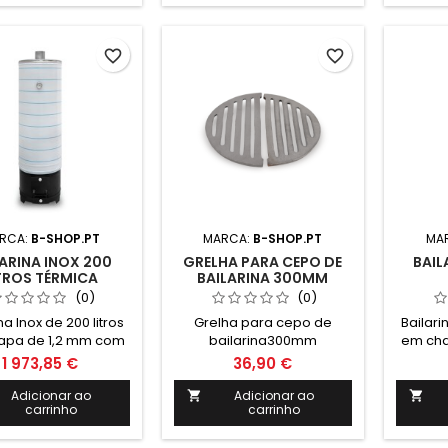
Altura: 1400mm Altura total
garan
com cepo: 1770mm
forma r
Diametro: 480mm
to
favorite_border
favorite_border
invest
par
RCA:
B-SHOP.PT
MARCA:
B-SHOP.PT
MA
LARINA INOX 200
GRELHA PARA CEPO DE
BAIL
TROS TÉRMICA
BAILARINA 300MM
(0)
(0)
na Inox de 200 litros
Grelha para cepo de
Bailari
apa de 1,2 mm com
bailarina300mm
em cha
em ferro fundido.
cêpo 
1 973,85 €
36,90 €
: Ânodo de magnésio
Inclui:
a de segurança 6
Valvul
Adicionar ao
Adicionar ao


carrinho
carrinho
 Termómetro e
Bar 
refratário Medidas:
cordão 