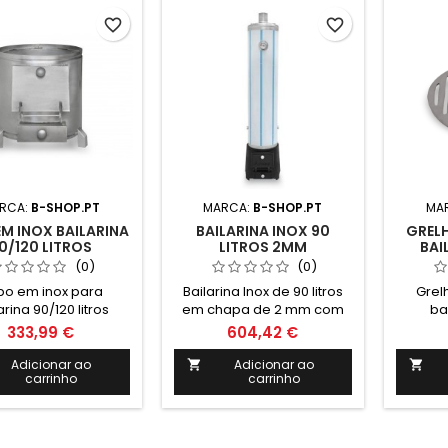
amento ideal para
com cepo: 1770mm
com
 a temperatura dos
Diametro: 480mm
Di
favorite_border
favorite_border
limentos e bebidas.
RCA:
B-SHOP.PT
MARCA:
B-SHOP.PT
MA
EM INOX BAILARINA
BAILARINA INOX 90
GRELH
0/120 LITROS
LITROS 2MM
BAI
(0)
(0)
o em inox para
Bailarina Inox de 90 litros
Grel
arina 90/120 litros
em chapa de 2 mm com
ba
cêpo em ferro fundido.
333,99 €
604,42 €
Inclui: Ânodo de magnésio
Válvula de segurança 6
Adicionar ao
Adicionar ao


carrinho
carrinho
Bar Termómetro e
cordão refratário Medidas:
Altura: 1400mm Altura total
com cepo: 1730mm