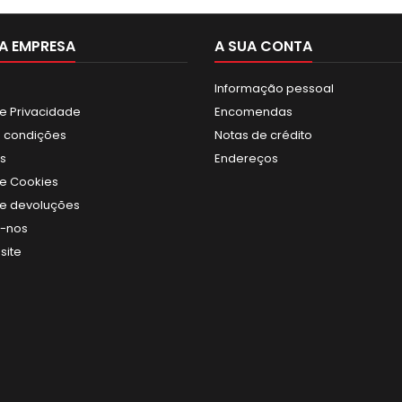
Diametro: 320mm
A EMPRESA
A SUA CONTA
Informação pessoal
de Privacidade
Encomendas
 condições
Notas de crédito
s
Endereços
de Cookies
 de devoluções
e-nos
site