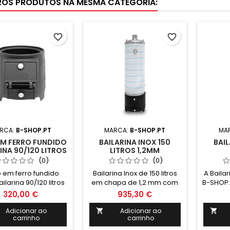
ROS PRODUTOS NA MESMA CATEGORIA:
favorite_border
favorite_border
RCA:
B-SHOP.PT
MARCA:
B-SHOP.PT
MA
EM FERRO FUNDIDO
BAILARINA INOX 150
BAIL
INA 90/120 LITROS
LITROS 1,2MM
(0)
(0)
 em ferro fundido
Bailarina Inox de 150 litros
A Bailar
ilarina 90/120 litros
em chapa de 1,2 mm com
B-SHOP.
cêpo em ferro fundido.
de água 
320,00 €
935,30 €
Inclui: Ânodo de magnésio
ide
Valvula de segurança 6
residê
Adicionar ao
Adicionar ao


carrinho
carrinho
Bar Termómetro e
Com d
cordão refratário Medidas:
tecn