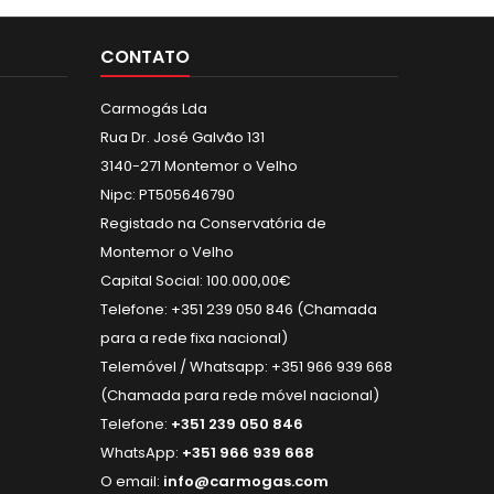
CONTATO
Carmogás Lda
Rua Dr. José Galvão 131
3140-271 Montemor o Velho
Nipc: PT505646790
Registado na Conservatória de
Montemor o Velho
Capital Social: 100.000,00€
Telefone: +351 239 050 846 (Chamada
para a rede fixa nacional)
Telemóvel / Whatsapp: +351 966 939 668
(Chamada para rede móvel nacional)
Telefone:
+351 239 050 846
WhatsApp:
+351 966 939 668
O email:
info@carmogas.com