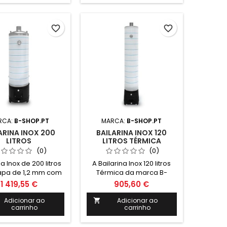
te água quente de
garante água quente de
ápida e econômica,
forma rápida e econômica,
rnando-se um
tornando-se um
favorite_border
favorite_border
imento sustentável
investimento sustentável
a o seu espaço.
para o seu espaço.
RCA:
B-SHOP.PT
MARCA:
B-SHOP.PT
ARINA INOX 200
BAILARINA INOX 120
LITROS
LITROS TÉRMICA
(0)
(0)
na Inox de 200 litros
A Bailarina Inox 120 litros
pa de 1,2 mm com
Térmica da marca B-
em ferro fundido.
SHOP.PT é a solução a
1 419,55 €
905,60 €
 Ânodo de magnésio
lenha ideal para
a de segurança 6
armazenamento de água
Adicionar ao
Adicionar ao

carrinho
carrinho
Termómetro e
quente. Com design
refratário Medidas:
moderno e durável,