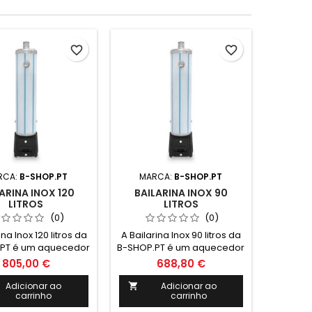
favorite_border
favorite_border
RCA:
B-SHOP.PT
MARCA:
B-SHOP.PT
ARINA INOX 120
BAILARINA INOX 90
LITROS
LITROS
(0)
(0)
ina Inox 120 litros da
A Bailarina Inox 90 litros da
PT é um aquecedor
B-SHOP.PT é um aquecedor
eficiente e durável,
de água eficiente e durável,
805,00 €
688,80 €
al para uso em
ideal para uso em
ncias e comércios.
residências e comércios.
Adicionar ao
Adicionar ao

carrinho
carrinho
esign moderno e
Com design moderno e
ologia avançada,
tecnologia avançada,