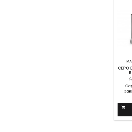
equip
manter
seus a
MA
CEPO 
9
Cep
bail
