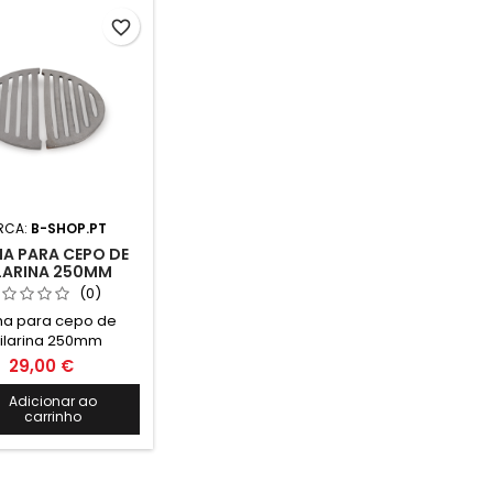
 cepo: 1970mm
1400mm Altura total com
ametro: 320mm
cepo: 1730mm Diametro:
favorite_border
350mm Peso: Cepo -
44kgs / Corpo da bailarina
- 40kgs / Acessórios -
0.815Kgs Nota: O transporte
deste...
RCA:
B-SHOP.PT
A PARA CEPO DE
LARINA 250MM
(0)
ha para cepo de
ilarina 250mm
29,00 €
Adicionar ao
carrinho