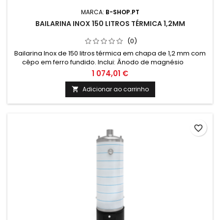
MARCA:
B-SHOP.PT
BAILARINA INOX 150 LITROS TÉRMICA 1,2MM
(0)
Bailarina Inox de 150 litros térmica em chapa de 1,2 mm com
cêpo em ferro fundido. Inclui: Ânodo de magnésio
Valvula de segurança 6 Bar Termómetro e cordão
1 074,01 €
refratário Medidas: Altura: 1400mm Altura total com cepo:
1770mm Diametro: 520mm
Adicionar ao carrinho

favorite_border