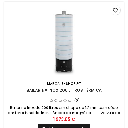
favorite_border
MARCA:
B-SHOP.PT
BAILARINA INOX 200 LITROS TÉRMICA
(0)
Bailarina Inox de 200 litros em chapa de 1,2 mm com cêpo
em ferro fundido. Inclui: Ânodo de magnésio Valvula de
segurança 6 Bar Termómetro e cordão refratário
1 973,85 €
Medidas: Altura: 1630mm Altura total com cepo: 2030mm