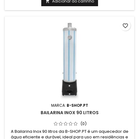
Adicionar ao carrinho

favorite_border
MARCA:
B-SHOP.PT
BAILARINA INOX 90 LITROS
(0)
A Bailarina Inox 90 litros da B-SHOP.PT é um aquecedor de
água eficiente e durável, ideal para uso em residências e