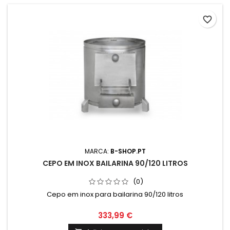
favorite_border
MARCA:
B-SHOP.PT
CEPO EM INOX BAILARINA 90/120 LITROS
(0)
Cepo em inox para bailarina 90/120 litros
333,99 €