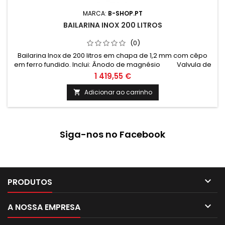
MARCA:
B-SHOP.PT
BAILARINA INOX 200 LITROS
(0)
Bailarina Inox de 200 litros em chapa de 1,2 mm com cêpo
em ferro fundido. Inclui: Ânodo de magnésio Valvula de
segurança 6 Bar Termómetro e cordão refratário
1 419,55 €
Medidas: Altura: 1630mm Altura total com cepo: 2030mm
Diametro: 510mm
Adicionar ao carrinho

Siga-nos no Facebook

PRODUTOS

A NOSSA EMPRESA