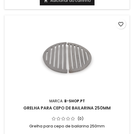
Diametro: 520mm
Adicionar ao carrinho

favorite_border
MARCA:
B-SHOP.PT
GRELHA PARA CEPO DE BAILARINA 250MM
(0)
Grelha para cepo de bailarina 250mm