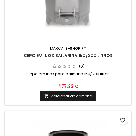
MARCA:
B-SHOP.PT
CEPO EM INOX BAILARINA 150/200 LITROS
(0)
Cepo em inox para bailarina 150/200 litros
477,33 €
Adicionar ao carrinho

favorite_border