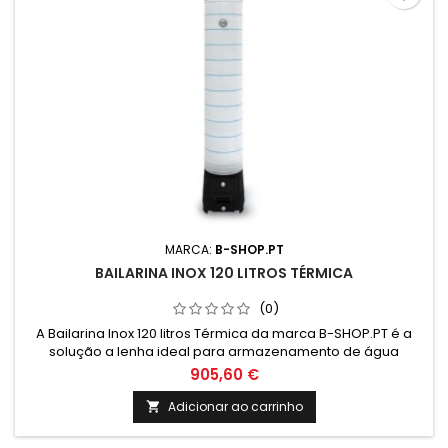
MARCA:
B-SHOP.PT
BAILARINA INOX 120 LITROS TÉRMICA
(0)
A Bailarina Inox 120 litros Térmica da marca B-SHOP.PT é a
solução a lenha ideal para armazenamento de água
quente. Com design moderno e durável, garante eficiência
905,60 €
energética e conforto térmico para sua residência ou
negócio. Aproveite já!
Adicionar ao carrinho
