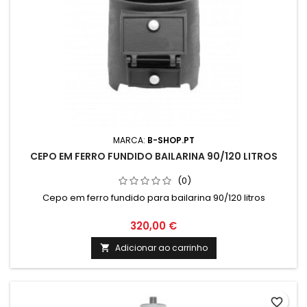
MARCA:
B-SHOP.PT
CEPO EM FERRO FUNDIDO BAILARINA 90/120 LITROS
(0)
Cepo em ferro fundido para bailarina 90/120 litros
320,00 €
Adicionar ao carrinho

favorite_border