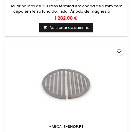
Bailarina Inox de 150 litros térmica em chapa de 2 mm com
cêpo em ferro fundido. Inclui: Ânodo de magnésio
Valvula de segurança 6 Bar Termómetro e cordão
1 282,00 €
refratário Medidas: Altura: 1400mm Altura total com cepo:
1770mm Diametro: 520mm
Adicionar ao carrinho

favorite_border
MARCA:
B-SHOP.PT