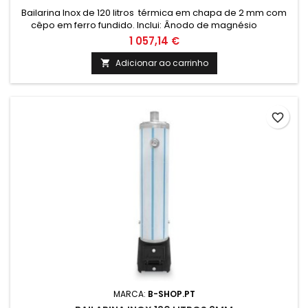
Bailarina Inox de 120 litros térmica em chapa de 2 mm com
cêpo em ferro fundido. Inclui: Ânodo de magnésio
Valvula de segurança 6 Bar Termómetro e cordão
1 057,14 €
refratário Medidas: Altura: 1640mm Altura total com cepo:
1970mm Diametro: 350mm Peso: Cepo - 44kgs / Corpo da
Adicionar ao carrinho

bailarina - 48kgs / Acessórios - 0.815Kgs Nota: O transporte
deste...
favorite_border
MARCA:
B-SHOP.PT