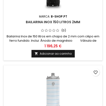
MARCA:
B-SHOP.PT
BAILARINA INOX 150 LITROS 2MM
(0)
Bailarina Inox de 150 litros em chapa de 2 mm com cêpo em
ferro fundido. Inclui: Ânodo de magnésio Válvula de
segurança 6 Bar Termómetro e cordão refratário
1 196,25 €
Medidas: Altura: 1400mm Altura total com cepo: 1770mm
Diametro: 480mm
Adicionar ao carrinho

favorite_border