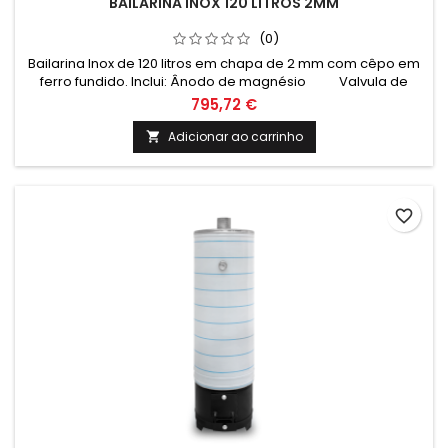
BAILARINA INOX 120 LITROS 2MM
(0)
Bailarina Inox de 120 litros em chapa de 2 mm com cêpo em
ferro fundido. Inclui: Ânodo de magnésio Valvula de
segurança 6 Bar Termómetro e cordão refratário
795,72 €
Medidas: Altura: 1640mm Altura total com cepo: 1970mm
Diametro: 320mm
Adicionar ao carrinho

favorite_border