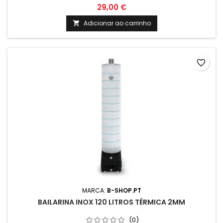
29,00 €
Adicionar ao carrinho

favorite_border
MARCA:
B-SHOP.PT
BAILARINA INOX 120 LITROS TÉRMICA 2MM
(0)