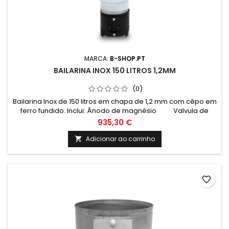
MARCA:
B-SHOP.PT
BAILARINA INOX 150 LITROS 1,2MM
(0)
Bailarina Inox de 150 litros em chapa de 1,2 mm com cêpo em
ferro fundido. Inclui: Ânodo de magnésio Valvula de
segurança 6 Bar Termómetro e cordão refratário
935,30 €
Medidas: Altura: 1400mm Altura total com cepo: 1770mm
Diametro: 480mm
Adicionar ao carrinho

favorite_border