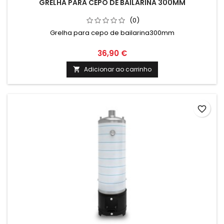
GRELHA PARA CEPO DE BAILARINA 300MM
(0)
Grelha para cepo de bailarina300mm
36,90 €
Adicionar ao carrinho

favorite_border